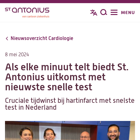
Overslaan
MENU
Zoeken
en
naar
de
Nieuwsoverzicht Cardiologie
inhoud
gaan
8 mei 2024
Als elke minuut telt biedt St.
Antonius uitkomst met
nieuwste snelle test
Cruciale tijdwinst bij hartinfarct met snelste
test in Nederland