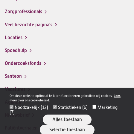
ziekenhuis
ziekenhuis
ziekenhuis
ziekenhuis
op
op
op
op
Zorgprofessionals
Facebook
Instagram
LinkedIn
Youtube
Veel bezochte pagina's
Locaties
Spoedhulp
Onderzoeksfonds
Santeon
(opent
in
Vacatures
(opent
een
Om deze website optimaal te laten functioneren gebruiken wij cookies.
Lees
in
nieuwe
meer over ons cookiebeleid
.
Agenda
een
Noodzakelijk (12)
Statistieken (6)
Marketing
tab)
(7)
nieuwe
Nieuwsbrief
Alles toestaan
tab)
Patiëntverhalen
Selectie toestaan