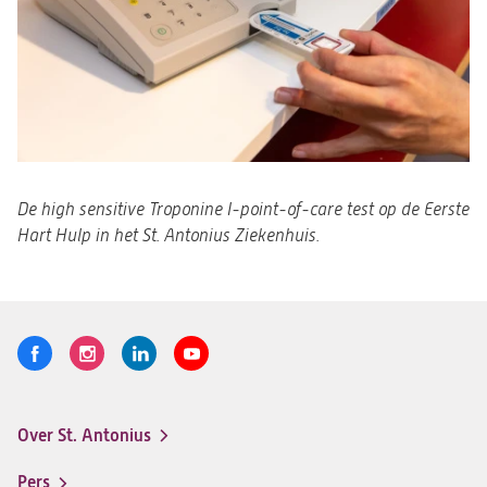
De high sensitive Troponine I-point-of-care test op de Eerste
Hart Hulp in het St. Antonius Ziekenhuis.
Volg
Logo
Logo
Logo
Logo
ons
St.
St.
St.
St.
Antonius
Antonius
Antonius
Antonius
Over St. Antonius
een
een
een
een
Footer-
santeon
santeon
santeon
santeon
menu
Pers