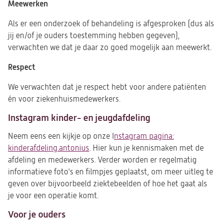
Meewerken
Als er een onderzoek of behandeling is afgesproken (dus als
jij en/of je ouders toestemming hebben gegeven),
verwachten we dat je daar zo goed mogelijk aan meewerkt.
Respect
We verwachten dat je respect hebt voor andere patiënten
én voor ziekenhuismedewerkers.
Instagram kinder- en jeugdafdeling
Neem eens een kijkje op onze I
nstagram pagina:
kinderafdeling.antonius
(opent
. Hier kun je kennismaken met de
afdeling en medewerkers. Verder worden er regelmatig
in
informatieve foto's en filmpjes geplaatst, om meer uitleg te
een
geven over bijvoorbeeld ziektebeelden of hoe het gaat als
nieuwe
je voor een operatie komt.
tab)
Voor je ouders