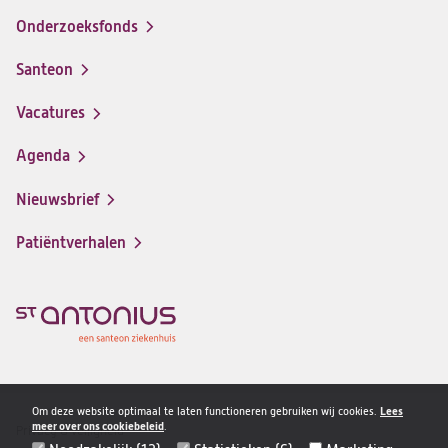
Onderzoeksfonds
Santeon
(opent
in
Vacatures
(opent
een
in
nieuwe
Agenda
een
tab)
nieuwe
Nieuwsbrief
tab)
Patiëntverhalen
Om deze website optimaal te laten functioneren gebruiken wij cookies.
Lees
meer over ons cookiebeleid
.
Privacy & veiligheid
Disclaimer