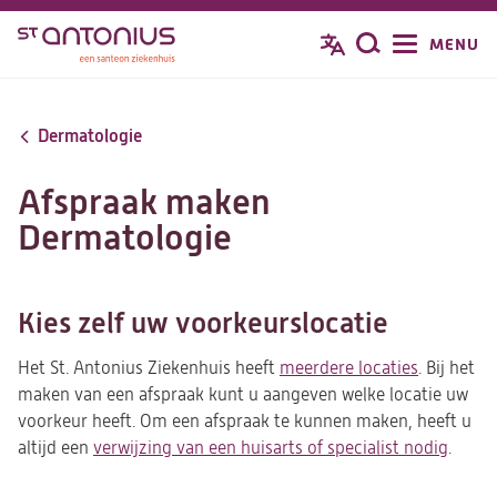
Overslaan
MENU
Zoeken
en
naar
de
Dermatologie
inhoud
gaan
Afspraak maken
Dermatologie
Kies zelf uw voorkeurslocatie
Het St. Antonius Ziekenhuis heeft
meerdere locaties
. Bij het
maken van een afspraak kunt u aangeven welke locatie uw
voorkeur heeft. Om een afspraak te kunnen maken, heeft u
altijd een
verwijzing van een huisarts of specialist nodig
.