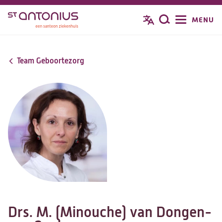
Overslaan
MENU
Zoeken
en
naar
de
Team Geboortezorg
inhoud
gaan
Drs. M. (Minouche) van Dongen-