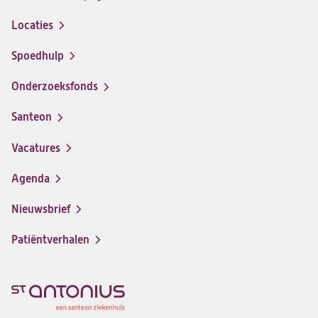
Locaties
Spoedhulp
Onderzoeksfonds
Santeon
(opent
in
Vacatures
(opent
een
in
nieuwe
Agenda
een
tab)
nieuwe
Nieuwsbrief
tab)
Patiëntverhalen