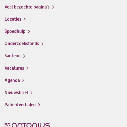
Veel bezochte pagina's
Locaties
Spoedhulp
Onderzoeksfonds
Santeon
(opent
in
Vacatures
(opent
een
in
nieuwe
Agenda
een
tab)
nieuwe
Nieuwsbrief
tab)
Patiëntverhalen