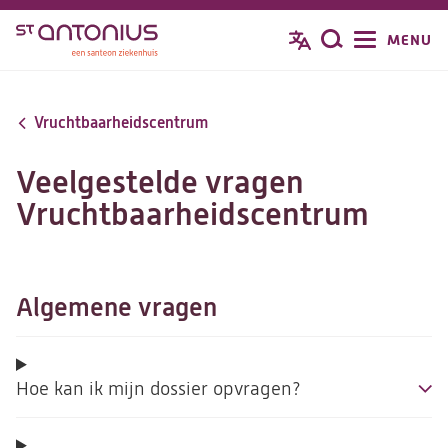
Overslaan
MENU
Zoeken
en
naar
de
Vruchtbaarheidscentrum
inhoud
gaan
Veelgestelde vragen
Vruchtbaarheidscentrum
Algemene vragen
Hoe kan ik mijn dossier opvragen?