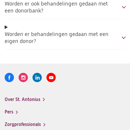
Worden er ook behandelingen gedaan met
een donorbank?
Worden er behandelingen gedaan met een
eigen donor?
Volg
Logo
Logo
Logo
Logo
ons
St.
St.
St.
St.
Antonius
Antonius
Antonius
Antonius
Over St. Antonius
een
een
een
een
Footer-
santeon
santeon
santeon
santeon
menu
Pers
ziekenhuis
ziekenhuis
ziekenhuis
ziekenhuis
op
op
op
op
Zorgprofessionals
Facebook
Instagram
LinkedIn
Youtube