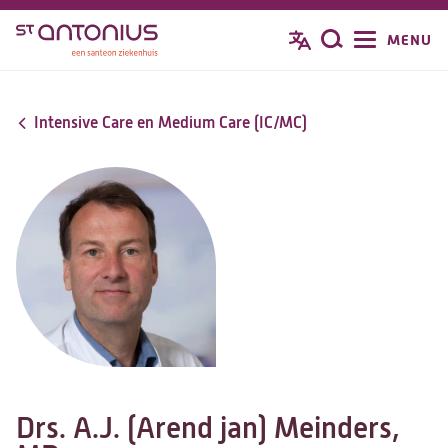
Overslaan
MENU
Zoeken
en
naar
de
Intensive Care en Medium Care (IC/MC)
inhoud
gaan
Drs. A.J. (Arend jan) Meinders,