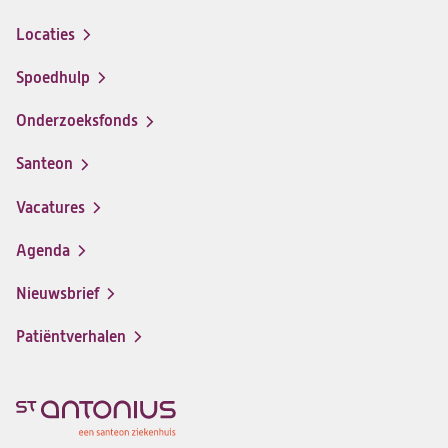
Locaties
Spoedhulp
Onderzoeksfonds
Santeon
(opent
in
Vacatures
(opent
een
in
nieuwe
Agenda
een
tab)
nieuwe
Nieuwsbrief
tab)
Patiëntverhalen