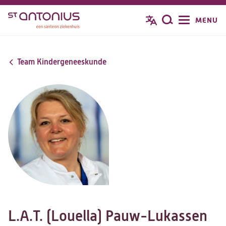
Overslaan
MENU
Zoeken
en
naar
de
Team Kindergeneeskunde
inhoud
gaan
L.A.T. (Louella) Pauw-Lukassen