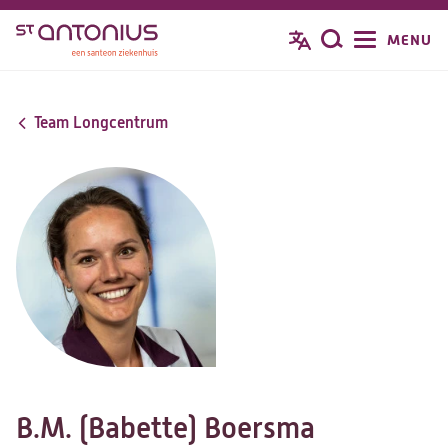
Overslaan
MENU
Zoeken
en
naar
de
Team Longcentrum
inhoud
gaan
B.M. (Babette) Boersma