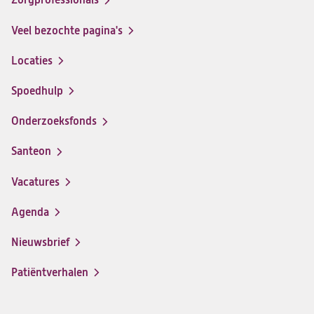
Facebook
Instagram
LinkedIn
Youtube
Veel bezochte pagina's
Locaties
Spoedhulp
Onderzoeksfonds
Santeon
(opent
in
Vacatures
(opent
een
in
nieuwe
Agenda
een
tab)
nieuwe
Nieuwsbrief
tab)
Patiëntverhalen