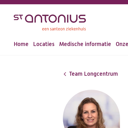
Overslaan
en
naar
de
Home
Locaties
Medische informatie
Onze
inhoud
Hoofdnavigatie
gaan
Team Longcentrum