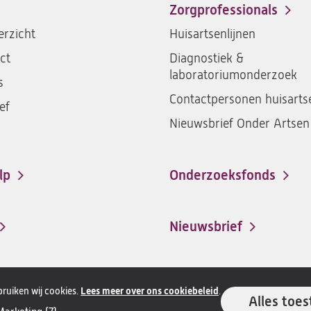
Zorgprofessionals
rzicht
Huisartsenlijnen
ct
Diagnostiek &
laboratoriumonderzoek
s
Contactpersonen huisarts
ef
Nieuwsbrief Onder Artsen
lp
Onderzoeksfonds
Nieuwsbrief
ruiken wij cookies.
Lees meer over ons cookiebeleid
.
Alles toes
Alle rechten