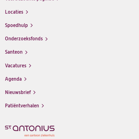
Locaties
Spoedhulp
Onderzoeksfonds
Santeon
(opent
in
Vacatures
(opent
een
in
nieuwe
Agenda
een
tab)
nieuwe
Nieuwsbrief
tab)
Patiëntverhalen