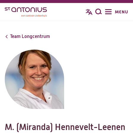
Overslaan
MENU
Zoeken
en
naar
de
Team Longcentrum
inhoud
gaan
M. (Miranda) Hennevelt-Leenen