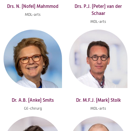
Drs. N. (Nofel) Mahmmod
Drs. P.J. (Peter) van der
Schaar
MDL-arts
MDL-arts
Dr. A.B. (Anke) Smits
Dr. M.F.J. (Mark) Stolk
GE-chirurg
MDL-arts