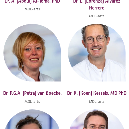
Dr. A. (Abdul) Al-Toma, PhD
Dr. L. (Lorenza) Alvarez
Herrero
MDL-arts
MDL-arts
Dr. P.G.A. (Petra) van Boeckel
Dr. K. (Koen) Kessels, MD PhD
MDL-arts
MDL-arts