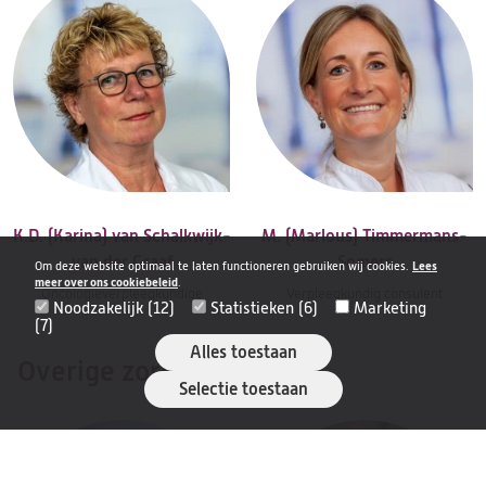
K.D. (Karina) van Schalkwijk-
M. (Marlous) Timmermans-
van der Graaf
Somers
Om deze website optimaal te laten functioneren gebruiken wij cookies.
Lees
meer over ons cookiebeleid
.
Oncologieverpleegkundige
Verpleegkundig consulent
Noodzakelijk (12)
Statistieken (6)
Marketing
(7)
Alles toestaan
Overige zorgverleners
Selectie toestaan