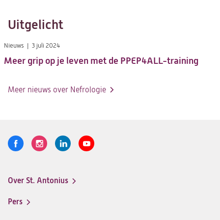
Uitgelicht
Nieuws
3 juli 2024
Meer grip op je leven met de PPEP4ALL-training
Meer nieuws over Nefrologie
Volg
Logo
Logo
Logo
Logo
ons
St.
St.
St.
St.
Antonius
Antonius
Antonius
Antonius
Over St. Antonius
een
een
een
een
Footer-
santeon
santeon
santeon
santeon
menu
Pers
ziekenhuis
ziekenhuis
ziekenhuis
ziekenhuis
op
op
op
op