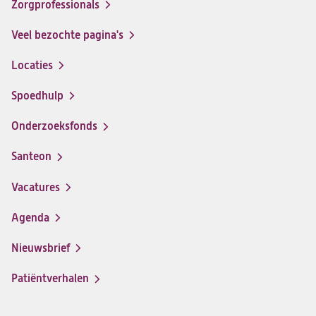
Zorgprofessionals
Facebook
Instagram
LinkedIn
Youtube
Veel bezochte pagina's
Locaties
Spoedhulp
Onderzoeksfonds
Santeon
(opent
in
Vacatures
(opent
een
in
nieuwe
Agenda
een
tab)
nieuwe
Nieuwsbrief
tab)
Patiëntverhalen