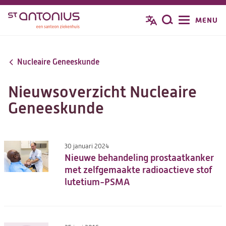
Overslaan
MENU
Zoeken
en
naar
de
Nucleaire Geneeskunde
inhoud
gaan
Nieuwsoverzicht Nucleaire
Geneeskunde
30 januari 2024
Nieuwe behandeling prostaatkanker
met zelfgemaakte radioactieve stof
lutetium-PSMA