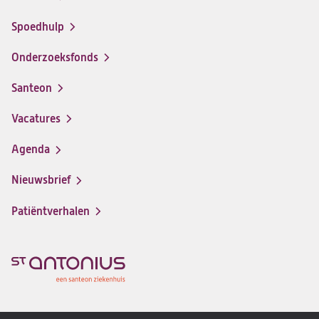
Spoedhulp
Onderzoeksfonds
Santeon
(opent
in
Vacatures
(opent
een
in
nieuwe
Agenda
een
tab)
nieuwe
Nieuwsbrief
tab)
Patiëntverhalen