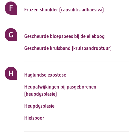
F
Frozen shoulder (capsulitis adhaesiva)
G
Gescheurde bicepspees bij de elleboog
Gescheurde kruisband (kruisbandruptuur)
H
Haglundse exostose
Heupafwijkingen bij pasgeborenen
(heupdysplasie)
Heupdysplasie
Hielspoor