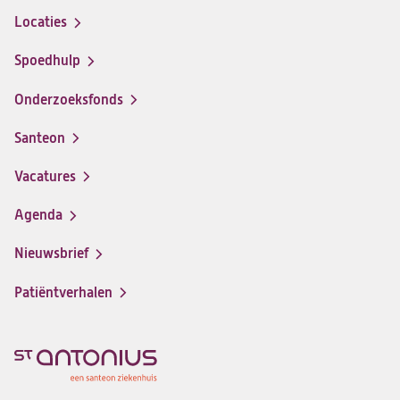
Locaties
Spoedhulp
Onderzoeksfonds
Santeon
(opent
in
Vacatures
(opent
een
in
nieuwe
Agenda
een
tab)
nieuwe
Nieuwsbrief
tab)
Patiëntverhalen