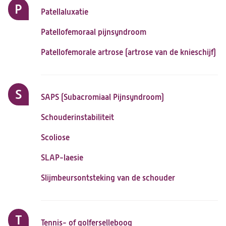
P
Patellaluxatie
Patellofemoraal pijnsyndroom
Patellofemorale artrose (artrose van de knieschijf)
S
SAPS (Subacromiaal Pijnsyndroom)
Schouderinstabiliteit
Scoliose
SLAP-laesie
Slijmbeursontsteking van de schouder
T
Tennis- of golferselleboog