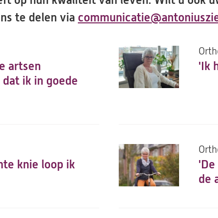
t op hun kwaliteit van leven. Wilt u ook 
ons te delen via
communicatie@antoniuszie
Orth
e artsen
'Ik
 dat ik in goede
Orth
te knie loop ik
'De
de 