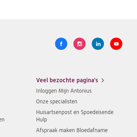
Volg
Logo
Logo
Logo
Logo
ons
St.
St.
St.
St.
Antonius
Antonius
Antonius
Antoniu
een
een
een
een
Veel bezochte pagina's
santeon
santeon
santeon
santeon
Inloggen Mijn Antonius
ziekenhuis
ziekenhuis
ziekenhuis
ziekenh
Onze specialisten
op
op
op
op
Facebook
Instagram
LinkedIn
Youtub
Huisartsenpost en Spoedeisende
en
Hulp
Afspraak maken Bloedafname