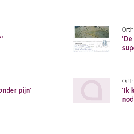
Orth
f'
'De
sup
Orth
onder pijn'
'Ik
nod