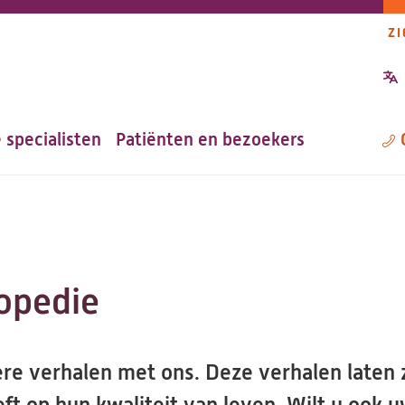
ZI
P
n
 specialisten
Patiënten en bezoekers
M
opedie
ere verhalen met ons. Deze verhalen laten 