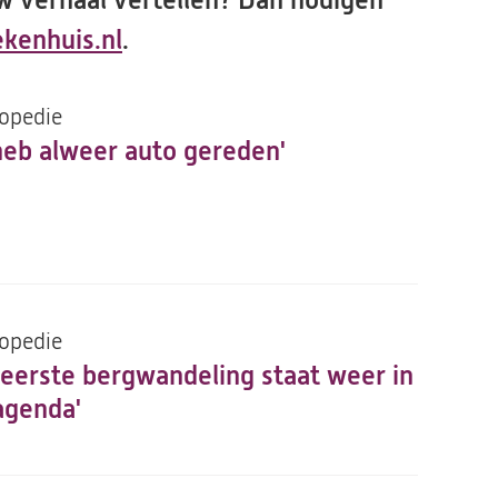
uw verhaal vertellen? Dan nodigen
kenhuis.nl
(opent
.
in
opedie
een
 heb alweer auto gereden'
nieuwe
tab)
opedie
 eerste bergwandeling staat weer in
agenda'