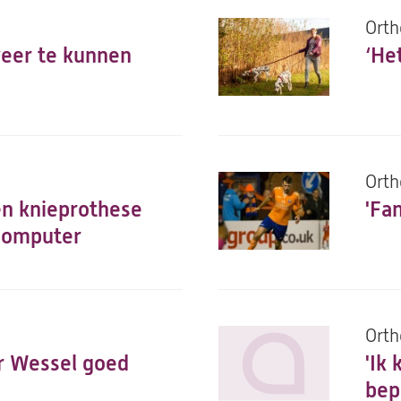
Orth
weer te kunnen
‘He
Orth
en knieprothese
'Fan
computer
Orth
er Wessel goed
'Ik
bep