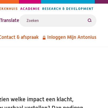
EKENHUIS
ACADEMIE
RESEARCH & DEVELOPMENT
ijlers
Zoeken
avigatie
Translate
Zoeken
Contact & afspraak
Inloggen Mijn Antonius
etanavigatie
zien welke impact een klacht,