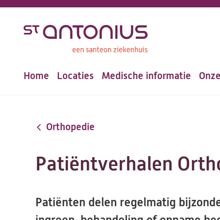
Overslaan
en
naar
de
Home
Locaties
Medische informatie
Onze
inhoud
Hoofdnavigatie
gaan
Orthopedie
Patiëntverhalen Orth
Patiënten delen regelmatig bijzond