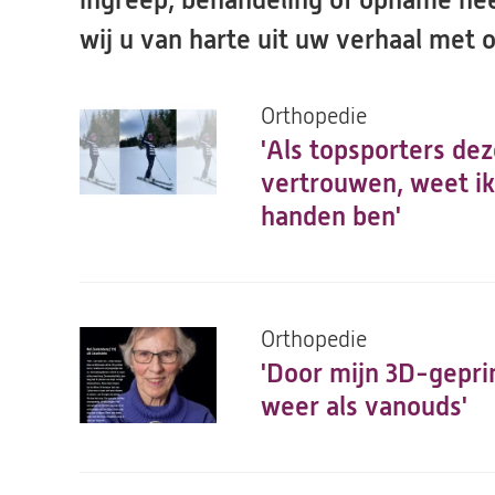
ingreep, behandeling of opname heef
wij u van harte uit uw verhaal met 
Orthopedie
'Als topsporters dez
vertrouwen, weet ik
handen ben'
Orthopedie
'Door mijn 3D-geprin
weer als vanouds'