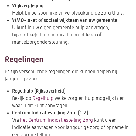
Wijkverpleging
Helpt bij persoonlijke en verpleegkundige zorg thuis.
WMO-loket of sociaal wijkteam van uw gemeente
U kunt in uw eigen gemeente hulp aanvragen,
bijvoorbeeld hulp in huis, hulpmiddelen of
mantelzorgondersteuning.
Regelingen
Er zijn verschillende regelingen die kunnen helpen bij
langdurige zorg.
Regelhulp (Rijksoverheid)
Bekijk op
Regelhulp
(opent
welke zorg en hulp mogelijk is en
waar u dit kunt aanvragen.
in
Centrum Indicatiestelling Zorg (CIZ)
een
Via
het Centrum Indicatiestelling Zorg
nieuwe
(opent
kunt u een
indicatie aanvragen voor langdurige zorg of opname in
tab)
in
een zorginstelling.
een