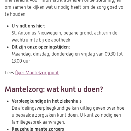
hier terecht voor informatie, advies en ondersteuning, en
om samen te kijken wat u nodig heeft om de zorg goed vol
te houden.
U vindt ons hier:
St. Antonius Nieuwegein, begane grond, achterin de
wachtruimte bij de apotheek
Dit zijn onze openingstijden:
Maandag, dinsdag, donderdag en vrijdag van 09.30 tot
13.00 uur
Lees
flyer Mantelzorgpunt
(opent
in
een
Mantelzorg: wat kunt u doen?
nieuwe
Verpleegkundige in het ziekenhuis
tab)
De afdelingsverpleegkundige kan uitleg geven over hoe
u bepaalde zorgtaken kunt doen. U kunt zo nodig een
familiegesprek aanvragen.
Keuzehulp mantelzorgers