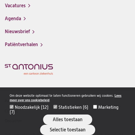
in
Vacatures
(opent
een
in
nieuwe
Agenda
een
tab)
nieuwe
Nieuwsbrief
tab)
Patiëntverhalen
Om deze website optimaal te laten functioneren gebruiken wij cookies.
Lees
meer over ons cookiebeleid
.
Privacy & veiligheid
Disclaimer
Noodzakelijk (12)
Statistieken (6)
Marketing
navigatie
Cookies
(7)
Alles toestaan
Disclaimer
Selectie toestaan