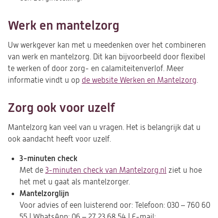
nieuwe
tab)
Werk en mantelzorg
Uw werkgever kan met u meedenken over het combineren
van werk en mantelzorg. Dit kan bijvoorbeeld door flexibel
te werken of door zorg- en calamiteitenverlof
. Meer
informatie vindt u op
de website Werken en Mantelzorg
(open
.
in
een
Zorg ook voor uzelf
nieuw
tab)
Mantelzorg kan veel van u vragen. Het is belangrijk dat u
ook aandacht heeft voor uzelf.
3-minuten check
Met de
3-minuten check van Mantelzorg.nl
(opent
ziet u hoe
het met u gaat als mantelzorger.
in
Mantelzorglijn
een
Voor advies of een luisterend oor: Telefoon: 030 – 760 60
nieuwe
55 | WhatsApp: 06 – 27 23 68 54 | E-mail:
tab)