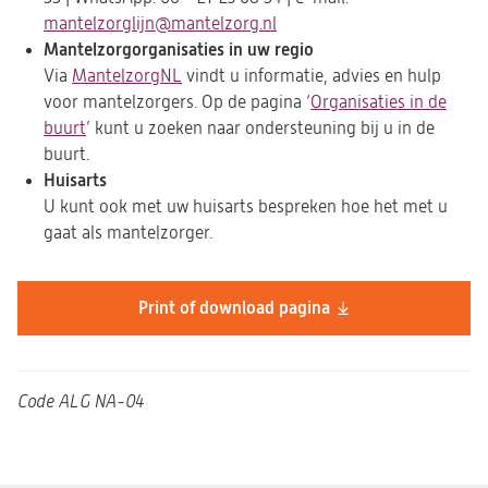
mantelzorglijn@mantelzorg.nl
(opent
Mantelzorgorganisaties in uw regio
in
Via
MantelzorgNL
(opent
vindt u informatie, advies en hulp
een
voor mantelzorgers. Op de pagina ‘
in
nieuwe
Organisaties in de
buurt
(opent
’ kunt u zoeken naar ondersteuning bij u in de
een
tab)
buurt.
in
nieuwe
Huisarts
een
tab)
U kunt ook met uw huisarts bespreken hoe het met u
nieuwe
gaat als mantelzorger.
tab)
Print of download pagina
Code
ALG NA-04