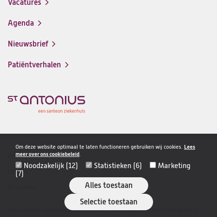
Vacatures
(opent
een
in
nieuwe
Agenda
een
tab)
nieuwe
Nieuwsbrief
tab)
Patiëntverhalen
Om deze website optimaal te laten functioneren gebruiken wij cookies.
Lees
meer over ons cookiebeleid
.
Privacy & veiligheid
Disclaimer
Noodzakelijk (12)
Statistieken (6)
Marketing
navigatie
Cookies
(7)
Alles toestaan
Disclaimer
Selectie toestaan
Alle rechten voorbehouden © 2026 St. Antonius Ziekenhuis, Nederland