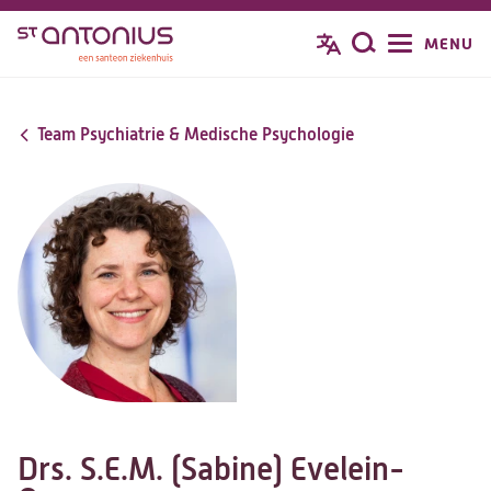
Overslaan
MENU
Zoeken
en
naar
de
Team Psychiatrie & Medische Psychologie
inhoud
gaan
Drs. S.E.M. (Sabine) Evelein-