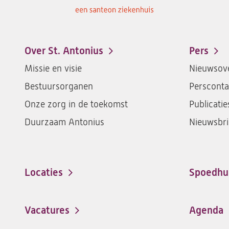
Over St. Antonius
Pers
Footer-
Missie en visie
Nieuwsove
menu
Bestuursorganen
Persconta
Onze zorg in de toekomst
Publicatie
Duurzaam Antonius
Nieuwsbri
Locaties
Spoedhu
Vacatures
Agenda
(opent