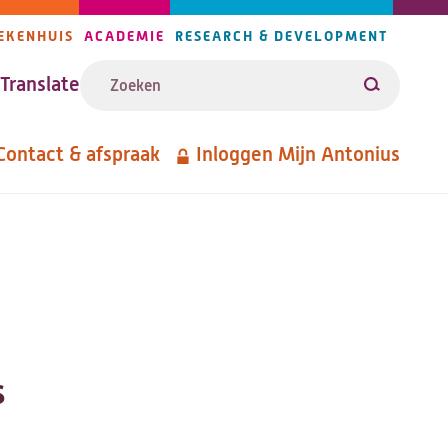
EKENHUIS
ACADEMIE
RESEARCH & DEVELOPMENT
ijlers
Zoeken
avigatie
Translate
Zoeken
Contact & afspraak
Inloggen Mijn Antonius
etanavigatie
s