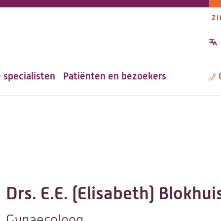
ZI
P
n
 specialisten
Patiënten en bezoekers
M
Drs. E.E. (Elisabeth) Blokhui
Gynaecoloog