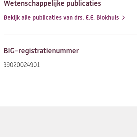
Wetenschappelijke publicaties
Bekijk alle publicaties van drs. E.E. Blokhuis
(opent
in
een
nieuwe
BIG-registratienummer
tab)
39020024901