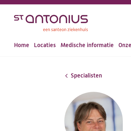
Overslaan
en
naar
de
Home
Locaties
Medische informatie
Onze
inhoud
Hoofdnavigatie
gaan
Specialisten