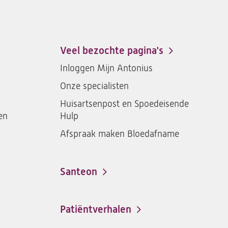
ons
St.
St.
St.
St.
Antonius
Antonius
Antonius
Antoniu
een
een
een
een
Veel bezochte pagina's
santeon
santeon
santeon
santeon
Inloggen Mijn Antonius
ziekenhuis
ziekenhuis
ziekenhuis
ziekenh
Onze specialisten
op
op
op
op
Facebook
Instagram
LinkedIn
Youtub
Huisartsenpost en Spoedeisende
en
Hulp
Afspraak maken Bloedafname
Santeon
(opent
in
een
Patiëntverhalen
nieuwe