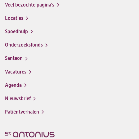
Veel bezochte pagina's
Locaties
Spoedhulp
Onderzoeksfonds
Santeon
(opent
in
Vacatures
(opent
een
in
nieuwe
Agenda
een
tab)
nieuwe
Nieuwsbrief
tab)
Patiëntverhalen