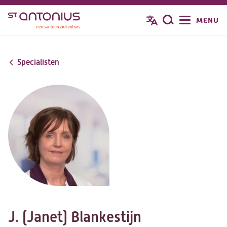
Overslaan
MENU
Zoeken
en
naar
de
Specialisten
inhoud
gaan
J. (Janet) Blankestijn