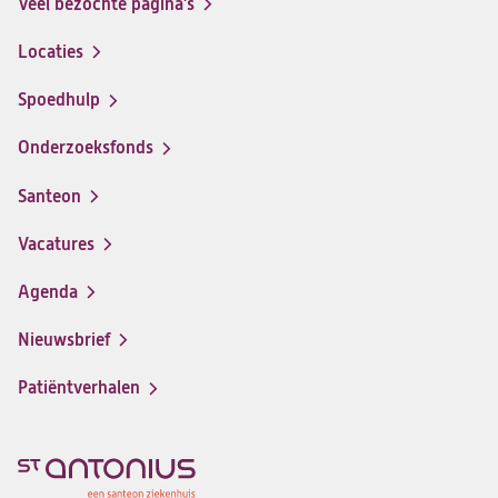
Veel bezochte pagina's
Locaties
Spoedhulp
Onderzoeksfonds
Santeon
(opent
in
Vacatures
(opent
een
in
nieuwe
Agenda
een
tab)
nieuwe
Nieuwsbrief
tab)
Patiëntverhalen