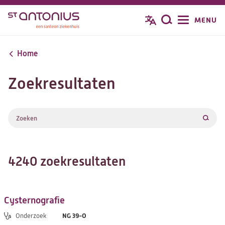
Overslaan
MENU
Zoeken
en
naar
de
Home
inhoud
gaan
Zoekresultaten
Zoeken
Zoeke
4240 zoekresultaten
Cysternografie
NG 39-O
Onderzoek