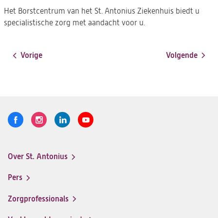
Het Borstcentrum van het St. Antonius Ziekenhuis biedt u
specialistische zorg met aandacht voor u.
Vorige
Volgende
Paginering
Volg
Logo
Logo
Logo
Logo
ons
St.
St.
St.
St.
Antonius
Antonius
Antonius
Antonius
Over St. Antonius
een
een
een
een
Footer-
santeon
santeon
santeon
santeon
menu
Pers
ziekenhuis
ziekenhuis
ziekenhuis
ziekenhuis
op
op
op
op
Zorgprofessionals
Facebook
Instagram
LinkedIn
Youtube