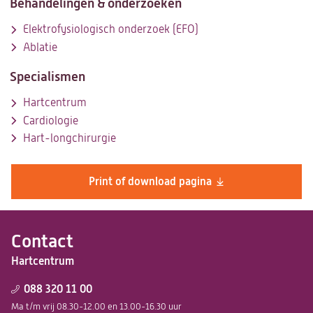
Behandelingen & onderzoeken
Elektrofysiologisch onderzoek (EFO)
Ablatie
Specialismen
Hartcentrum
Cardiologie
Hart-longchirurgie
Print of download pagina
Contact
Hartcentrum
088 320 11 00
Ma t/m vrij 08.30-12.00 en 13.00-16.30 uur