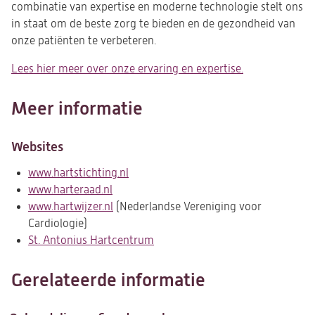
combinatie van expertise en moderne technologie stelt ons
in staat om de beste zorg te bieden en de gezondheid van
onze patiënten te verbeteren.
Lees hier meer over onze ervaring en expertise.
Meer informatie
Websites
www.hartstichting.nl
(opent
www.harteraad.nl
(opent
in
www.hartwijzer.nl
in
(opent
(Nederlandse Vereniging voor
een
Cardiologie)
een
in
nieuwe
St. Antonius Hartcentrum
nieuwe
een
tab)
tab)
nieuwe
tab)
Gerelateerde informatie