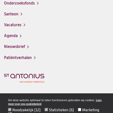
Onderzoeksfonds
Santeon
(opent
in
Vacatures
(opent
een
in
nieuwe
Agenda
een
tab)
nieuwe
Nieuwsbrief
tab)
Patiëntverhalen
Om deze website optimaal te laten functioneren gebruiken wij cookies.
Lees
meer over ons cookiebeleid
.
Privacy & veiligheid
Disclaimer
Noodzakelijk (12)
Statistieken (6)
Marketing