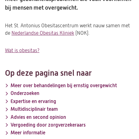
bij mensen met overgewicht.
Het St. Antonius Obesitascentrum werkt nauw samen met
de
Nederlandse Obesitas Kliniek
(opent
(NOK).
in
een
Wat is obesitas?
(opent
nieuwe
in
tab)
een
Op deze pagina snel naar
nieuwe
tab)
Meer over behandelingen bij ernstig overgewicht
Onderzoeken
Expertise en ervaring
Multidisciplinair team
Advies en second opinion
Vergoeding door zorgverzekeraars
Meer informatie