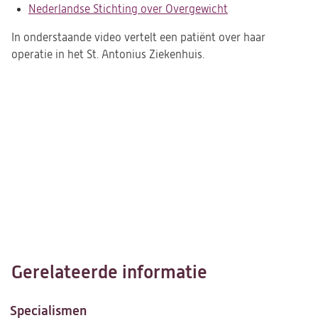
Nederlandse Stichting over Overgewicht
in
(opent
een
in
In onderstaande video vertelt een patiënt over haar
nieuwe
een
operatie in het St. Antonius Ziekenhuis.
tab)
nieuwe
tab)
Gerelateerde informatie
Specialismen