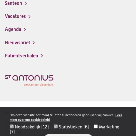
Santeon
(opent
in
Vacatures
(opent
een
in
nieuwe
Agenda
een
tab)
nieuwe
Nieuwsbrief
tab)
Patiëntverhalen
Privacy & veiligheid
Disclaimer
Om deze website optimaal te laten functioneren gebruiken wij cookies.
Lees
meer over ons cookiebeleid
.
navigatie
Cookies
Noodzakelijk (12)
Statistieken (6)
Marketing
(7)
Disclaimer