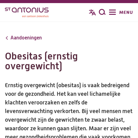
Overslaan
MENU
Zoeken
en
naar
de
Aandoeningen
inhoud
gaan
Obesitas (ernstig
overgewicht)
Ernstig overgewicht (obesitas) is vaak bedreigend
voor de gezondheid. Het kan veel lichamelijke
klachten veroorzaken en zelfs de
levensverwachting verkorten. Bij veel mensen met
overgewicht zijn de gewrichten te zwaar belast,
waardoor ze kunnen gaan slijten. Maar er zijn veel
meer gezondheidsproblemen die vaak voorkomen