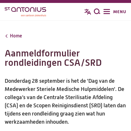
Overslaan
MENU
Zoeken
en
naar
de
Home
inhoud
gaan
Aanmeldformulier
rondleidingen CSA/SRD
Donderdag 28 september is het de 'Dag van de
Medewerker Steriele Medische Hulpmiddelen'. De
collega’s van de Centrale Sterilisatie Afdeling
(CSA) en de Scopen Reiniginsdienst (SRD) laten dan
tijdens een rondleiding graag zien wat hun
werkzaamheden inhouden.