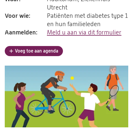
Utrecht
Voor wie:
Patiënten met diabetes type 1
en hun familieleden
Aanmelden:
Meld u aan via dit formulier
(op
in
een
Voeg toe aan agenda
nie
tab)