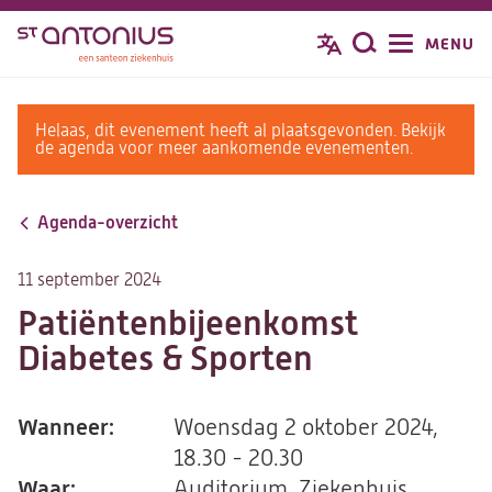
Overslaan
MENU
Zoeken
en
naar
de
warning
Helaas, dit evenement heeft al plaatsgevonden. Bekijk
inhoud
message
de agenda voor meer aankomende evenementen.
gaan
Agenda-overzicht
11 september 2024
Patiëntenbijeenkomst
Diabetes & Sporten
Wanneer:
Woensdag 2 oktober 2024,
18.30 - 20.30
Waar:
Auditorium, Ziekenhuis