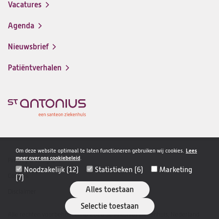
in
Vacatures
(opent
een
in
nieuwe
Agenda
een
tab)
nieuwe
Nieuwsbrief
tab)
Patiëntverhalen
Om deze website optimaal te laten functioneren gebruiken wij cookies.
Lees
meer over ons cookiebeleid
.
Privacy & veiligheid
Disclaimer
Noodzakelijk (12)
Statistieken (6)
Marketing
navigatie
Cookies
(7)
Alles toestaan
Disclaimer
Selectie toestaan
Alle rechten voorbehouden © 2026 St. Antonius Ziekenhuis, Nederland