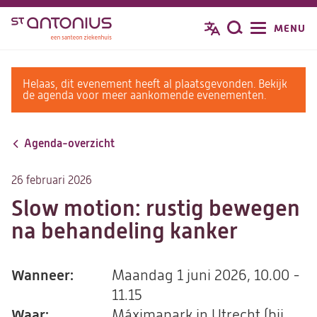
Overslaan
MENU
Zoeken
en
naar
de
warning
Helaas, dit evenement heeft al plaatsgevonden. Bekijk
inhoud
message
de agenda voor meer aankomende evenementen.
gaan
Agenda-overzicht
26 februari 2026
Slow motion: rustig bewegen
na behandeling kanker
Wanneer:
Maandag 1 juni 2026, 10.00 -
11.15
Waar:
Máximapark in Utrecht (bij