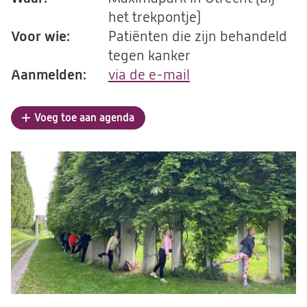
het trekpontje)
Voor wie:
Patiënten die zijn behandeld
tegen kanker
Aanmelden:
via de e-mail
(opent
in
een
Voeg toe aan agenda
nieuwe
tab)