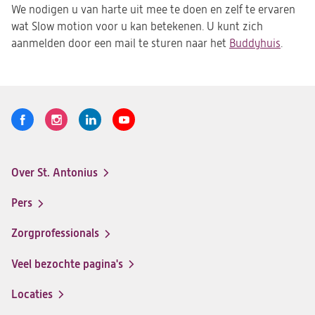
tab)
We nodigen u van harte uit mee te doen en zelf te ervaren
wat Slow motion voor u kan betekenen. U kunt zich
aanmelden door een mail te sturen naar het
Buddyhuis
(opent
.
in
een
nieuwe
tab)
Volg
Logo
Logo
Logo
Logo
ons
St.
St.
St.
St.
Antonius
Antonius
Antonius
Antonius
Over St. Antonius
een
een
een
een
Footer-
santeon
santeon
santeon
santeon
menu
Pers
ziekenhuis
ziekenhuis
ziekenhuis
ziekenhuis
op
op
op
op
Zorgprofessionals
Facebook
Instagram
LinkedIn
Youtube
Veel bezochte pagina's
Locaties