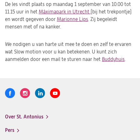
De les vindt plaats op maandag 1 september van 10.00 tot
11.15 uur in het
Máximapark in Utrecht
(opent
(bij het trekpontje)
en wordt gegeven door
Marionne Lips
. Zij begeleidt
in
mensen met of na kanker.
een
nieuwe
tab)
We nodigen u van harte uit mee te doen en zelf te ervaren
wat Slow motion voor u kan betekenen. U kunt zich
aanmelden door een mail te sturen naar het
Buddyhuis
(opent
.
in
een
nieuwe
tab)
Volg
Logo
Logo
Logo
Logo
ons
St.
St.
St.
St.
Antonius
Antonius
Antonius
Antonius
Over St. Antonius
een
een
een
een
Footer-
santeon
santeon
santeon
santeon
menu
Pers
ziekenhuis
ziekenhuis
ziekenhuis
ziekenhuis