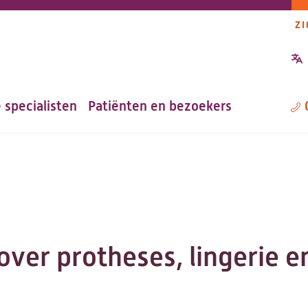
ZI
P
n
 specialisten
Patiënten en bezoekers
M
over protheses, lingerie e