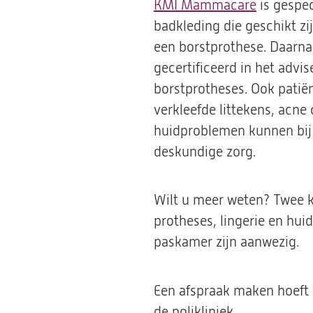
KMI Mammacare
(opent
is gespec
badkleding die geschikt zi
in
een borstprothese. Daarna
een
gecertificeerd in het adv
nieuwe
borstprotheses. Ook pati
tab)
verkleefde littekens, acne
huidproblemen kunnen bij
deskundige zorg.
Wilt u meer weten? Twee 
protheses, lingerie en hui
paskamer zijn aanwezig.
Een afspraak maken hoeft 
de polikliniek.