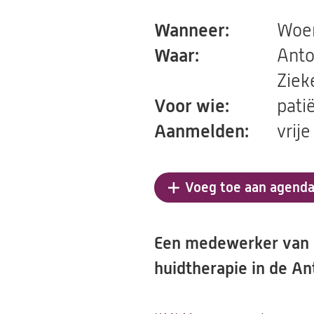
Wanneer:
Woen
Waar:
Anto
Ziek
Voor wie:
pati
Aanmelden:
vrije
Voeg toe aan agend
Een medewerker van K
huidtherapie in de An