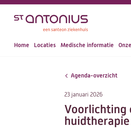
Overslaan
en
naar
de
Home
Locaties
Medische informatie
Onze
inhoud
Hoofdnavigatie
gaan
Agenda-overzicht
23 januari 2026
Voorlichting 
huidtherapie