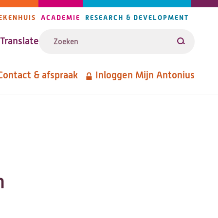
EKENHUIS
ACADEMIE
RESEARCH & DEVELOPMENT
ijlers
Zoeken
avigatie
Translate
Zoeken
Contact & afspraak
Inloggen Mijn Antonius
etanavigatie
n