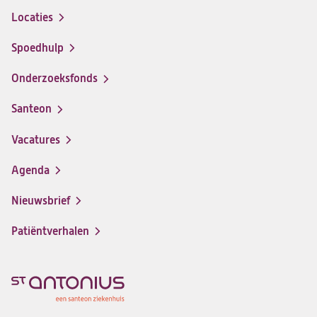
Locaties
Spoedhulp
Onderzoeksfonds
Santeon
(opent
in
Vacatures
(opent
een
in
nieuwe
Agenda
een
tab)
nieuwe
Nieuwsbrief
tab)
Patiëntverhalen