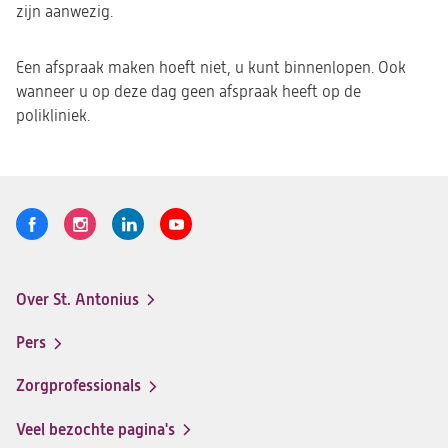
zijn aanwezig.
Een afspraak maken hoeft niet, u kunt binnenlopen. Ook
wanneer u op deze dag geen afspraak heeft op de
polikliniek.
Volg
Logo
Logo
Logo
Logo
ons
St.
St.
St.
St.
Antonius
Antonius
Antonius
Antonius
Over St. Antonius
een
een
een
een
Footer-
santeon
santeon
santeon
santeon
menu
Pers
ziekenhuis
ziekenhuis
ziekenhuis
ziekenhuis
op
op
op
op
Zorgprofessionals
Facebook
Instagram
LinkedIn
Youtube
Veel bezochte pagina's