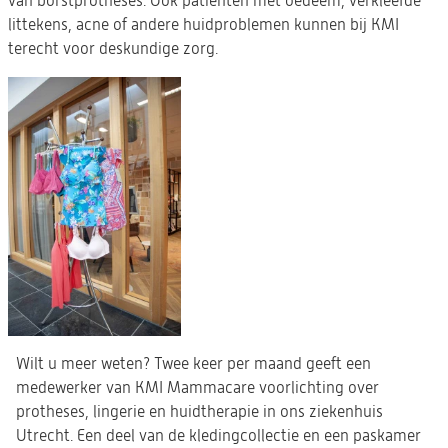
van borstprotheses. Ook patiënten met oedeem, verkleefde
nieuwe
littekens, acne of andere huidproblemen kunnen bij KMI
tab)
terecht voor deskundige zorg.
Wilt u meer weten? Twee keer per maand geeft een
medewerker van KMI Mammacare voorlichting over
protheses, lingerie en huidtherapie in ons ziekenhuis
Utrecht. Een deel van de kledingcollectie en een paskamer