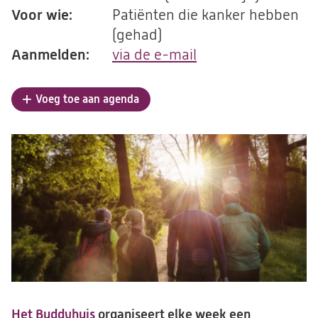
Voor wie:
Patiënten die kanker hebben
(gehad)
Aanmelden:
via de e-mail
(opent
in
een
Voeg toe aan agenda
nieuwe
tab)
Het Buddyhuis
organiseert elke week een