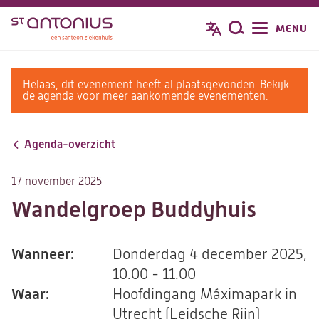
Overslaan
MENU
Zoeken
en
naar
de
warning
Helaas, dit evenement heeft al plaatsgevonden. Bekijk
inhoud
message
de agenda voor meer aankomende evenementen.
gaan
Agenda-overzicht
17 november 2025
Wandelgroep Buddyhuis
Wanneer:
Donderdag 4 december 2025,
10.00 - 11.00
Waar:
Hoofdingang Máximapark in
Utrecht (Leidsche Rijn)