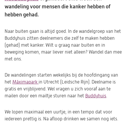
wandeling voor mensen die kanker hebben of
hebben gehad.
Naar buiten gaan is altijd goed. In de wandelgroep van het
Buddyhuis zitten deelnemers die zelf te maken hebben
(gehad) met kanker. Wilt u graag naar buiten en in
beweging komen, maar liever niet alleen? Wandel dan mee
met ons.
De wandelingen starten wekelijks bij de hoofdingang van
het
Máximapark
(opent
in Utrecht (Leidsche Rijn). Deelname is
gratis en vrijblijvend.
in
Wel vragen u zich vooraf aan te
mailen door een mailtje sturen naar het
een
Buddyhuis
(opent
.
nieuwe
in
tab)
een
We lopen maximaal een uurtje, in een tempo dat voor
nieuwe
iedereen prettig is. Na afloop drinken we samen nog iets.
tab)