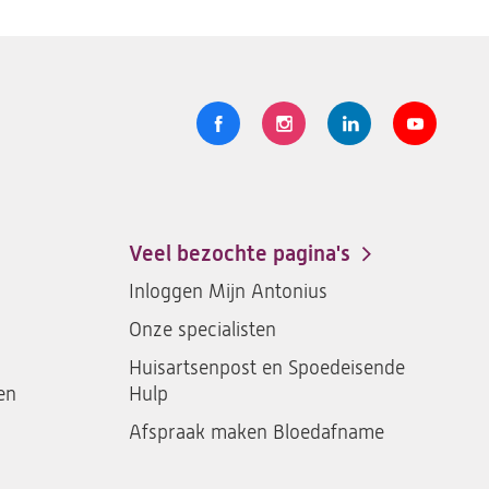
Volg
Logo
Logo
Logo
Logo
ons
St.
St.
St.
St.
Antonius
Antonius
Antonius
Antoniu
een
een
een
een
Veel bezochte pagina's
santeon
santeon
santeon
santeon
Inloggen Mijn Antonius
ziekenhuis
ziekenhuis
ziekenhuis
ziekenh
Onze specialisten
op
op
op
op
Facebook
Instagram
LinkedIn
Youtub
Huisartsenpost en Spoedeisende
en
Hulp
Afspraak maken Bloedafname