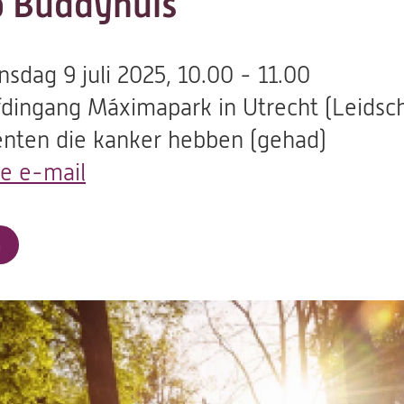
 Buddyhuis
sdag 9 juli 2025, 10.00 - 11.00
dingang Máximapark in Utrecht (Leidsch
ënten die kanker hebben (gehad)
de e-mail
(opent
in
een
a
nieuwe
tab)