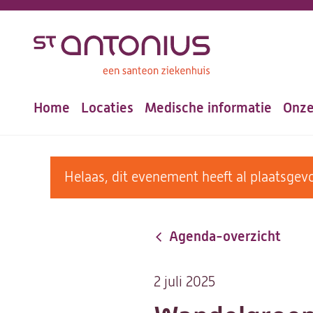
Overslaan
en
naar
de
Home
Locaties
Medische informatie
Onze
inhoud
Hoofdnavigatie
gaan
warning
Helaas, dit evenement heeft al plaatsg
message
Agenda-overzicht
2 juli 2025