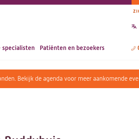
ZI
P
n
 specialisten
Patiënten en bezoekers
M
evonden. Bekijk de agenda voor meer aankomende ev