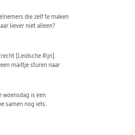
eelnemers die zelf te maken
r liever niet alleen?
nt
trecht (Leidsche Rijn).
een mailtje sturen naar
uwe
de woensdag is een
we samen nog iets.