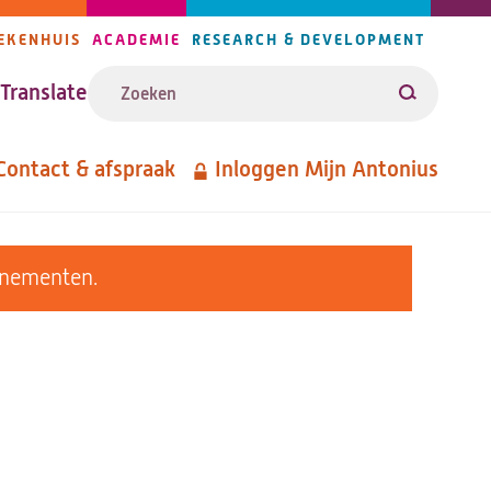
EKENHUIS
ACADEMIE
RESEARCH & DEVELOPMENT
ijlers
Zoeken
avigatie
Translate
Zoeken
Contact & afspraak
Inloggen Mijn Antonius
etanavigatie
enementen.