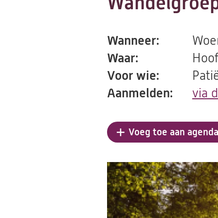
Wandelgroep
Wanneer:
Woen
Waar:
Hoof
Voor wie:
Pati
Aanmelden:
via 
Voeg toe aan agend