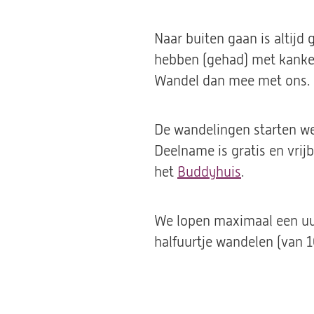
Naar buiten gaan is altijd
hebben (gehad) met kanker.
Wandel dan mee met ons.
De wandelingen starten we
Deelname is gratis en vrijb
het
Buddyhuis
(opent
.
in
een
We lopen maximaal een uur
nieuwe
halfuurtje wandelen (van 1
tab)