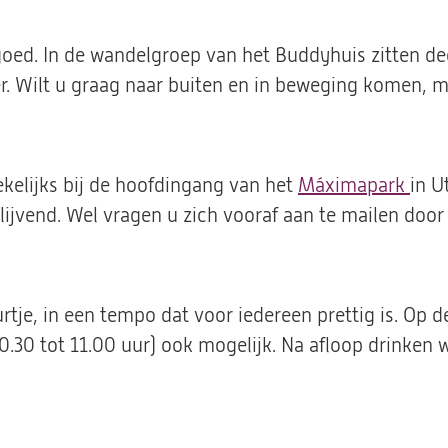
 goed. In de wandelgroep van het Buddyhuis zitten d
 Wilt u graag naar buiten en in beweging komen, maa
kelijks bij de hoofdingang van het
Máximapark
(ope
in U
lijvend.
Wel vragen u zich vooraf aan te mailen door 
in
een
nie
tab)
tje, in een tempo dat voor iedereen prettig is. Op 
0.30 tot 11.00 uur) ook mogelijk. Na afloop drinken 