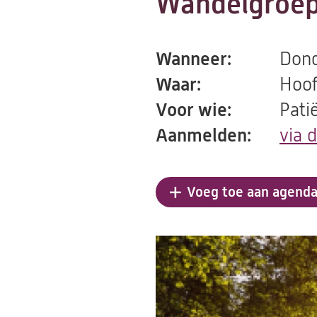
Wandelgroep
Wanneer:
Dond
Waar:
Hoof
Voor wie:
Pati
Aanmelden:
via 
Voeg toe aan agend