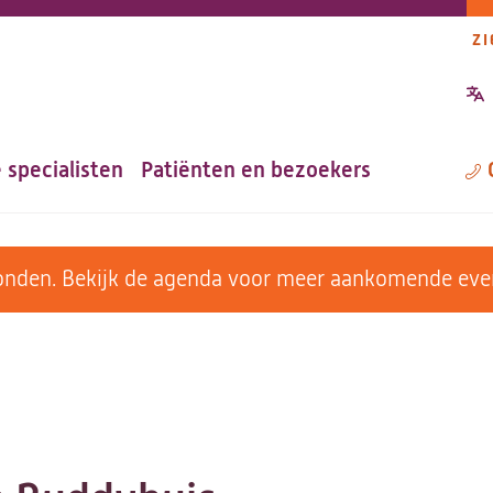
ZI
P
n
 specialisten
Patiënten en bezoekers
M
evonden. Bekijk de agenda voor meer aankomende ev