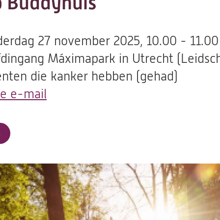
 Buddyhuis
erdag 27 november 2025, 10.00 - 11.00
dingang Máximapark in Utrecht (Leidsch
ënten die kanker hebben (gehad)
de e-mail
(opent
in
een
a
nieuwe
tab)