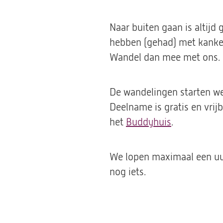
Naar buiten gaan is altijd
hebben (gehad) met kanker.
Wandel dan mee met ons.
De wandelingen starten we
Deelname is gratis en vrijb
het
Buddyhuis
(opent
.
in
een
We lopen maximaal een uur
nieuwe
nog iets.
tab)