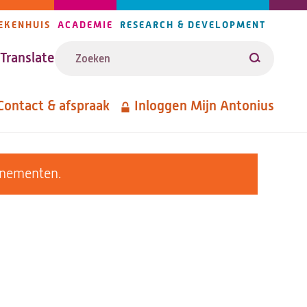
EKENHUIS
ACADEMIE
RESEARCH & DEVELOPMENT
ijlers
Zoeken
avigatie
Translate
Zoeken
Contact & afspraak
Inloggen Mijn Antonius
etanavigatie
enementen.