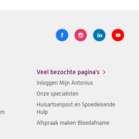
Volg
Logo
Logo
Logo
Logo
ons
St.
St.
St.
St.
Antonius
Antonius
Antonius
Antoniu
een
een
een
een
Veel bezochte pagina's
santeon
santeon
santeon
santeon
Inloggen Mijn Antonius
ziekenhuis
ziekenhuis
ziekenhuis
ziekenh
Onze specialisten
op
op
op
op
Facebook
Instagram
LinkedIn
Youtub
Huisartsenpost en Spoedeisende
en
Hulp
Afspraak maken Bloedafname