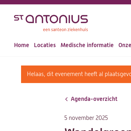
Overslaan
en
naar
de
Home
Locaties
Medische informatie
Onze
inhoud
Hoofdnavigatie
gaan
warning
Helaas, dit evenement heeft al plaatsg
message
Agenda-overzicht
5 november 2025