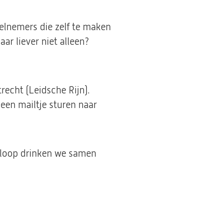
eelnemers die zelf te maken
r liever niet alleen?
nt
trecht (Leidsche Rijn).
een mailtje sturen naar
uwe
afloop drinken we samen