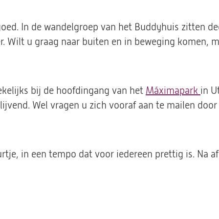
 goed. In de wandelgroep van het Buddyhuis zitten d
 Wilt u graag naar buiten en in beweging komen, maa
kelijks bij de hoofdingang van het
Máximapark
(ope
in U
lijvend.
Wel vragen u zich vooraf aan te mailen door 
in
een
nie
tab)
tje, in een tempo dat voor iedereen prettig is. Na 