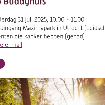
 Buddyhuis
erdag 31 juli 2025, 10.00 - 11.00
dingang Máximapark in Utrecht (Leidsch
ënten die kanker hebben (gehad)
de e-mail
(opent
in
een
a
nieuwe
tab)