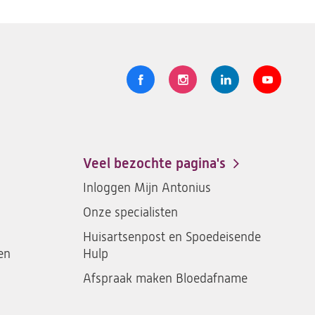
Volg
Logo
Logo
Logo
Logo
ons
St.
St.
St.
St.
Antonius
Antonius
Antonius
Antoniu
een
een
een
een
Veel bezochte pagina's
santeon
santeon
santeon
santeon
Inloggen Mijn Antonius
ziekenhuis
ziekenhuis
ziekenhuis
ziekenh
Onze specialisten
op
op
op
op
Facebook
Instagram
LinkedIn
Youtub
Huisartsenpost en Spoedeisende
en
Hulp
Afspraak maken Bloedafname