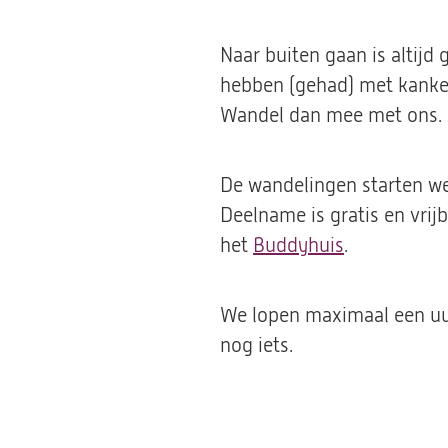
Naar buiten gaan is altijd
hebben (gehad) met kanker.
Wandel dan mee met ons.
De wandelingen starten we
Deelname is gratis en vrijb
het
Buddyhuis
(opent
.
in
een
We lopen maximaal een uur
nieuwe
nog iets.
tab)