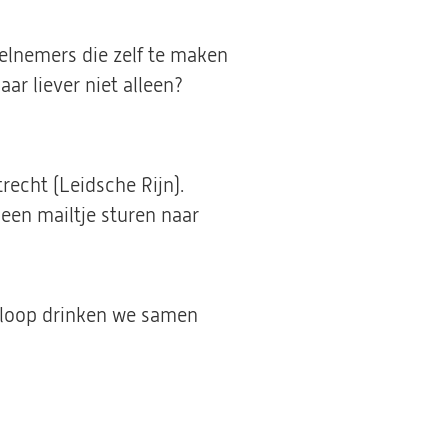
eelnemers die zelf te maken
r liever niet alleen?
nt
trecht (Leidsche Rijn).
een mailtje sturen naar
uwe
afloop drinken we samen