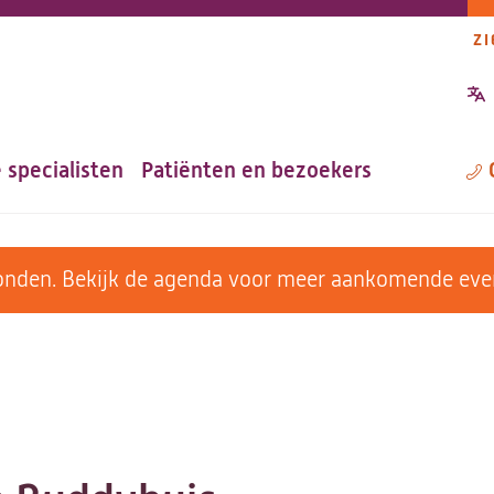
ZI
P
n
 specialisten
Patiënten en bezoekers
M
evonden. Bekijk de agenda voor meer aankomende ev