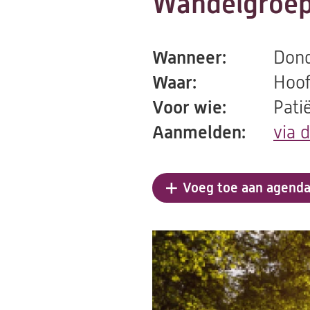
Wandelgroep
Wanneer:
Dond
Waar:
Hoof
Voor wie:
Pati
Aanmelden:
via 
Voeg toe aan agend