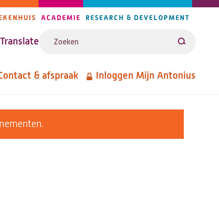
EKENHUIS
ACADEMIE
RESEARCH & DEVELOPMENT
ijlers
Zoeken
avigatie
Translate
Zoeken
Contact & afspraak
Inloggen Mijn Antonius
etanavigatie
enementen.