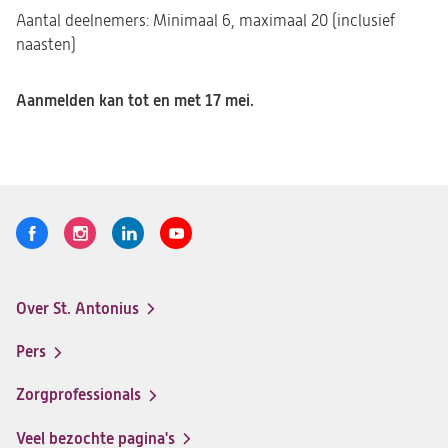
een
Aantal deelnemers: Minimaal 6, maximaal 20 (inclusief
nieuwe
naasten)
tab)
Aanmelden kan tot en met 17 mei.
Volg
Logo
Logo
Logo
Logo
ons
St.
St.
St.
St.
Antonius
Antonius
Antonius
Antonius
Over St. Antonius
een
een
een
een
Footer-
santeon
santeon
santeon
santeon
menu
Pers
ziekenhuis
ziekenhuis
ziekenhuis
ziekenhuis
op
op
op
op
Zorgprofessionals
Facebook
Instagram
LinkedIn
Youtube
Veel bezochte pagina's