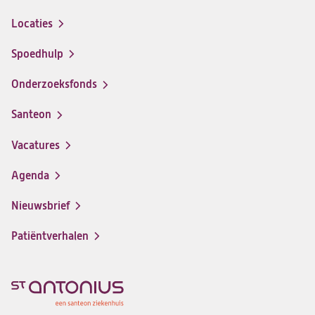
Locaties
Spoedhulp
Onderzoeksfonds
Santeon
(opent
in
Vacatures
(opent
een
in
nieuwe
Agenda
een
tab)
nieuwe
Nieuwsbrief
tab)
Patiëntverhalen