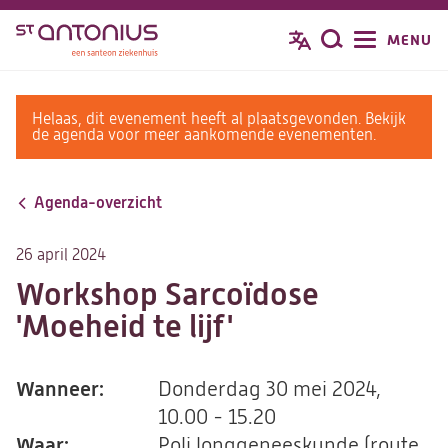
Overslaan
MENU
Zoeken
en
naar
de
warning
Helaas, dit evenement heeft al plaatsgevonden. Bekijk
inhoud
message
de agenda voor meer aankomende evenementen.
gaan
Agenda-overzicht
26 april 2024
Workshop Sarcoïdose
'Moeheid te lijf'
Wanneer:
Donderdag 30 mei 2024,
10.00 - 15.20
Waar:
Poli longgeneeskunde (route