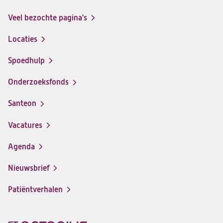
Facebook
Instagram
LinkedIn
Youtube
Veel bezochte pagina's
Locaties
Spoedhulp
Onderzoeksfonds
Santeon
(opent
in
Vacatures
(opent
een
in
nieuwe
Agenda
een
tab)
nieuwe
Nieuwsbrief
tab)
Patiëntverhalen