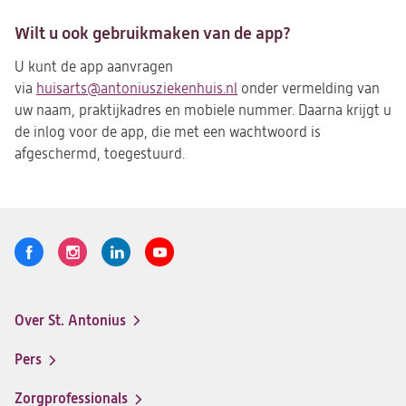
Wilt u ook gebruikmaken van de app?
U kunt de app aanvragen
via
huisarts@antoniusziekenhuis.nl
(opent
onder vermelding van
uw naam, praktijkadres en mobiele nummer. Daarna krijgt u
in
de inlog voor de app, die met een wachtwoord is
een
afgeschermd, toegestuurd.
nieuwe
tab)
Volg
Logo
Logo
Logo
Logo
ons
St.
St.
St.
St.
Antonius
Antonius
Antonius
Antonius
Over St. Antonius
een
een
een
een
Footer-
santeon
santeon
santeon
santeon
menu
Pers
ziekenhuis
ziekenhuis
ziekenhuis
ziekenhuis
op
op
op
op
Zorgprofessionals