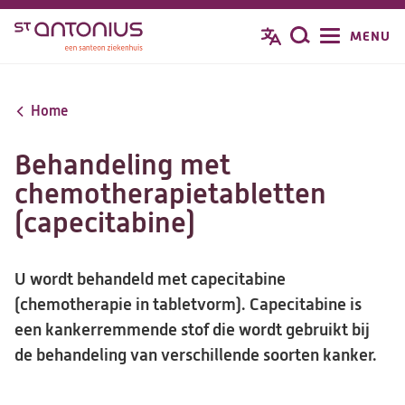
Overslaan
MENU
Zoeken
en
naar
de
Home
inhoud
gaan
Behandeling met
chemotherapietabletten
(capecitabine)
U wordt behandeld met capecitabine
(chemotherapie in tabletvorm). Capecitabine is
een kankerremmende stof die wordt gebruikt bij
de behandeling van verschillende soorten kanker.