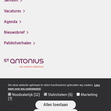
Santeon
(opent
in
Vacatures
(opent
een
in
nieuwe
Agenda
een
tab)
nieuwe
Nieuwsbrief
tab)
Patiëntverhalen
Om deze website optimaal te laten functioneren gebruiken wij cookies.
Lees
meer over ons cookiebeleid
.
Privacy & veiligheid
Disclaimer
Noodzakelijk (12)
Statistieken (6)
Marketing
navigatie
Cookies
(7)
Alles toestaan
Disclaimer