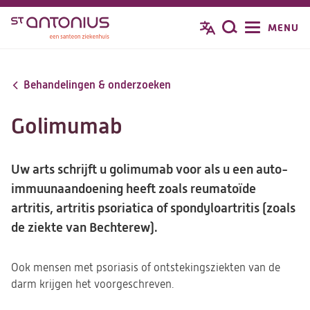
Overslaan
MENU
Zoeken
en
naar
de
Behandelingen & onderzoeken
inhoud
gaan
Golimumab
Uw arts schrijft u golimumab voor als u een auto-
immuunaandoening heeft zoals reumatoïde
artritis, artritis psoriatica of spondyloartritis (zoals
de ziekte van Bechterew).
Ook mensen met psoriasis of ontstekingsziekten van de
darm krijgen het voorgeschreven.