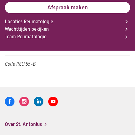
Afspraak maken
Locaties Reumatologie
Wachttijden bekijken
Team Reumatologie
Code
REU 55-B
Volg
Logo
Logo
Logo
Logo
ons
St.
St.
St.
St.
Antonius
Antonius
Antonius
Antonius
Over St. Antonius
een
een
een
een
Footer-
santeon
santeon
santeon
santeon