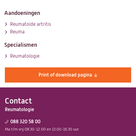
tab)
nieuwe
tab)
Aandoeningen
Reumatoïde artritis
Reuma
Specialismen
Reumatologie
Print of download pagina
Contact
Reumatologie
088 320 58 00
Ma t/m vrij 08.30-12.00 en 13.00-16.30 uur