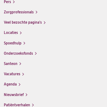
menu
Pers
ziekenhuis
ziekenhuis
ziekenhuis
ziekenhuis
op
op
op
op
Zorgprofessionals
Facebook
Instagram
LinkedIn
Youtube
Veel bezochte pagina's
Locaties
Spoedhulp
Onderzoeksfonds
Santeon
(opent
in
Vacatures
(opent
een
in
nieuwe
Agenda
een
tab)
nieuwe
Nieuwsbrief
tab)
Patiëntverhalen