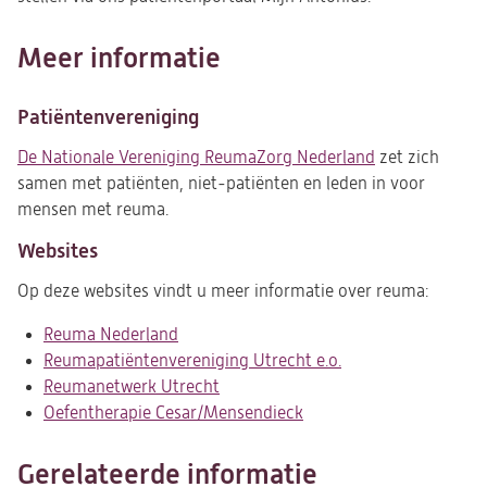
Meer informatie
Patiëntenvereniging
De Nationale Vereniging ReumaZorg Nederland
(opent
zet zich
samen met patiënten, niet-patiënten en leden in voor
in
mensen met reuma.
een
nieuwe
Websites
tab)
Op deze websites vindt u meer informatie over reuma:
Reuma Nederland
(opent
Reumapatiëntenvereniging Utrecht e.o.
in
(opent
Reumanetwerk Utrecht
een
(opent
in
Oefentherapie Cesar/Mensendieck
nieuwe
in
(opent
een
tab)
een
in
nieuwe
nieuwe
een
tab)
Gerelateerde informatie