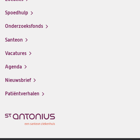
Spoedhulp
Onderzoeksfonds
Santeon
(opent
in
Vacatures
(opent
een
in
nieuwe
Agenda
een
tab)
nieuwe
Nieuwsbrief
tab)
Patiëntverhalen