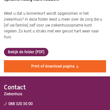
Weet u dat u binnenkort wordt opgenomen in het
ziekenhuis? In deze folder leest u meer over de zorg die u
(of uw familie) zelf voor uw ziekenhuisopname kunt
regelen. Zo kunt u straks met een gerust hart weer naar
huis.
Bekijk de folder (PDF)
(opent
in
een
Print of download pagina
nieuwe
tab)
Contact
Ziekenhuis
088 320 30 00