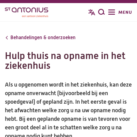
Overslaan
MENU
Zoeken
en
naar
de
Behandelingen & onderzoeken
inhoud
gaan
Hulp thuis na opname in het
ziekenhuis
Als u opgenomen wordt in het ziekenhuis, kan deze
opname onverwacht (bijvoorbeeld bij een
spoedgeval) of gepland zijn. In het eerste geval is
het afwachten welke zorg u na uw opname nodig
hebt. Bij een geplande opname is van tevoren voor
een groot deel al in te schatten welke zorg u na
opname nodig kunt hebben.