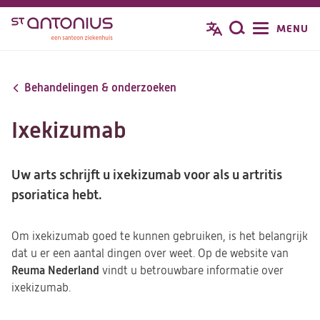
Overslaan
MENU
Zoeken
en
naar
de
Behandelingen & onderzoeken
inhoud
gaan
Ixekizumab
Uw arts schrijft u ixekizumab voor als u artritis
psoriatica hebt.
Om ixekizumab goed te kunnen gebruiken, is het belangrijk
dat u er een aantal dingen over weet. Op de website van
Reuma Nederland
vindt u betrouwbare informatie over
ixekizumab.