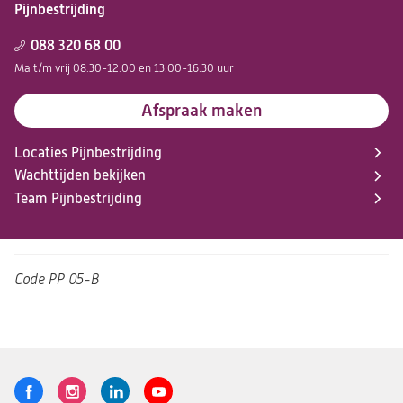
Pijnbestrijding
088 320 68 00
Ma t/m vrij 08.30-12.00 en 13.00-16.30 uur
Afspraak maken
Locaties Pijnbestrijding
Wachttijden bekijken
Team Pijnbestrijding
Code
PP 05-B
Volg
Logo
Logo
Logo
Logo