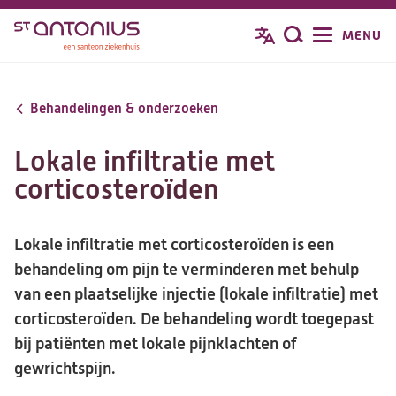
Overslaan
MENU
Zoeken
en
naar
de
Behandelingen & onderzoeken
inhoud
gaan
Lokale infiltratie met
corticosteroïden
Lokale infiltratie met corticosteroïden is een
behandeling om pijn te verminderen met behulp
van een plaatselijke injectie (lokale infiltratie) met
corticosteroïden. De behandeling wordt toegepast
bij patiënten met lokale pijnklachten of
gewrichtspijn.