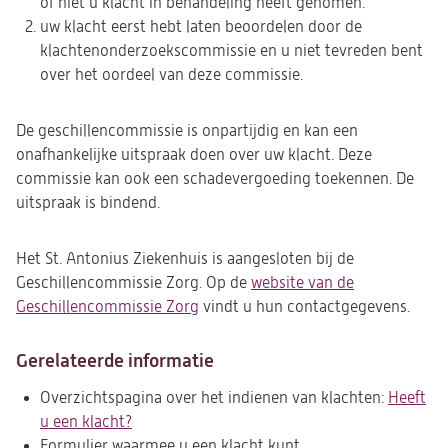
of niet u klacht in behandeling heeft genomen.
uw klacht eerst hebt laten beoordelen door de
klachtenonderzoekscommissie en u niet tevreden bent
over het oordeel van deze commissie.
De geschillencommissie is onpartijdig en kan een
onafhankelijke uitspraak doen over uw klacht. Deze
commissie kan ook een schadevergoeding toekennen. De
uitspraak is bindend.
Het St. Antonius Ziekenhuis is aangesloten bij de
Geschillencommissie Zorg. Op de
website van de
Geschillencommissie Zorg
(opent
vindt u hun contactgegevens.
in
een
Gerelateerde informatie
nieuwe
Overzichtspagina over het indienen van klachten:
Heeft
tab)
u een klacht?
Formulier waarmee u een klacht kunt