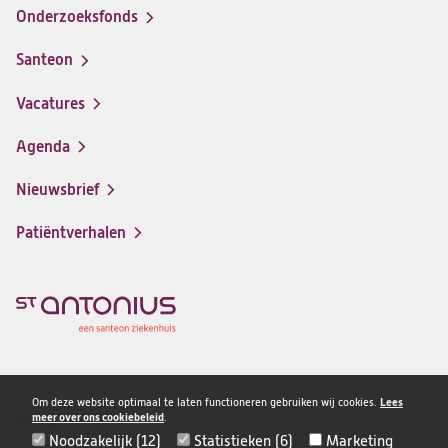
Onderzoeksfonds
Santeon
(opent
in
Vacatures
(opent
een
in
nieuwe
Agenda
een
tab)
nieuwe
Nieuwsbrief
tab)
Patiëntverhalen
Om deze website optimaal te laten functioneren gebruiken wij cookies.
Lees
meer over ons cookiebeleid
.
Privacy & veiligheid
Disclaimer
Noodzakelijk (12)
Statistieken (6)
Marketing