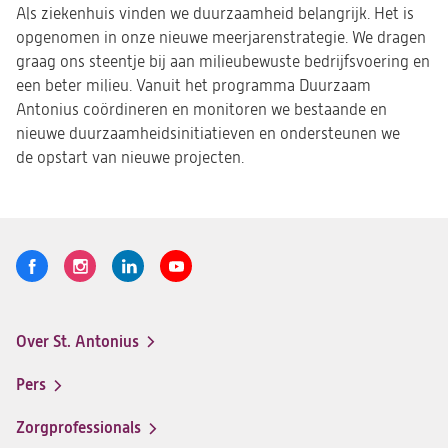
Als ziekenhuis vinden we duurzaamheid belangrijk. Het is
opgenomen in onze nieuwe meerjarenstrategie. We dragen
graag ons steentje bij aan milieubewuste bedrijfsvoering en
een beter milieu. Vanuit het programma Duurzaam
Antonius coördineren en monitoren we bestaande en
nieuwe duurzaamheidsinitiatieven en ondersteunen we
de opstart van nieuwe projecten.​
Volg
Logo
Logo
Logo
Logo
ons
St.
St.
St.
St.
Antonius
Antonius
Antonius
Antonius
Over St. Antonius
een
een
een
een
Footer-
santeon
santeon
santeon
santeon
menu
Pers
ziekenhuis
ziekenhuis
ziekenhuis
ziekenhuis
op
op
op
op
Zorgprofessionals
Facebook
Instagram
LinkedIn
Youtube