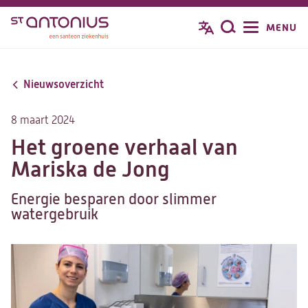
Overslaan
MENU
Zoeken
en
naar
de
Nieuwsoverzicht
inhoud
gaan
8 maart 2024
Het groene verhaal van
Mariska de Jong
Energie besparen door slimmer
watergebruik