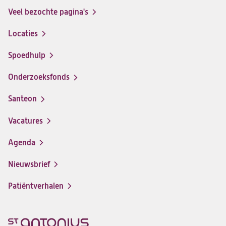
Veel bezochte pagina's
Locaties
Spoedhulp
Onderzoeksfonds
Santeon
(opent
in
Vacatures
(opent
een
in
nieuwe
Agenda
een
tab)
nieuwe
Nieuwsbrief
tab)
Patiëntverhalen