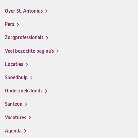
Antonius
Antonius
Antonius
Antonius
Over St. Antonius
een
een
een
een
Footer-
santeon
santeon
santeon
santeon
menu
Pers
ziekenhuis
ziekenhuis
ziekenhuis
ziekenhuis
op
op
op
op
Zorgprofessionals
Facebook
Instagram
LinkedIn
Youtube
Veel bezochte pagina's
Locaties
Spoedhulp
Onderzoeksfonds
Santeon
(opent
in
Vacatures
(opent
een
in
nieuwe
Agenda
een
tab)