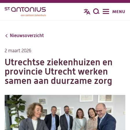
Overslaan
MENU
Zoeken
en
naar
de
Nieuwsoverzicht
inhoud
gaan
2 maart 2026
Utrechtse ziekenhuizen en
provincie Utrecht werken
samen aan duurzame zorg