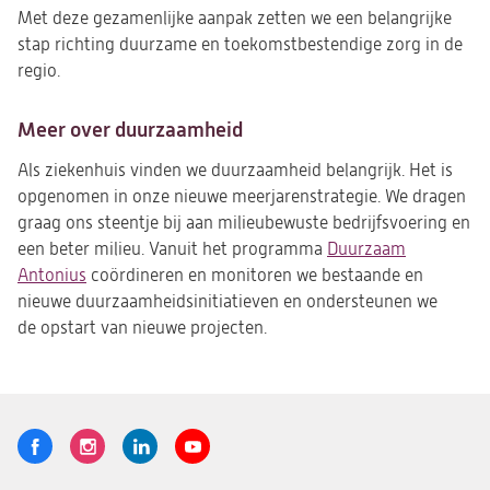
Met deze gezamenlijke aanpak zetten we een belangrijke
stap richting duurzame en toekomstbestendige zorg in de
regio.
Meer over duurzaamheid
Als ziekenhuis vinden we duurzaamheid belangrijk. Het is
opgenomen in onze nieuwe meerjarenstrategie. We dragen
graag ons steentje bij aan milieubewuste bedrijfsvoering en
een beter milieu. Vanuit het programma
Duurzaam
Antonius
coördineren en monitoren we bestaande en
nieuwe duurzaamheidsinitiatieven en ondersteunen we
de opstart van nieuwe projecten.
Volg
Logo
Logo
Logo
Logo
ons
St.
St.
St.
St.