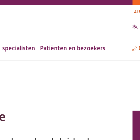
ZI
P
n
 specialisten
Patiënten en bezoekers
M
e