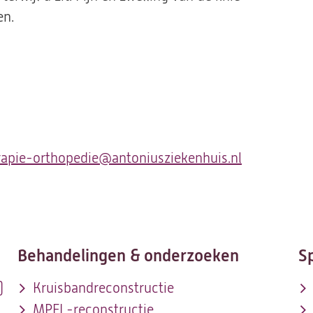
en.
rapie-orthopedie@antoniusziekenhuis.nl
(opent
in
een
nieuwe
tab)
Behandelingen & onderzoeken
S
)
Kruisbandreconstructie
MPFL-reconstructie