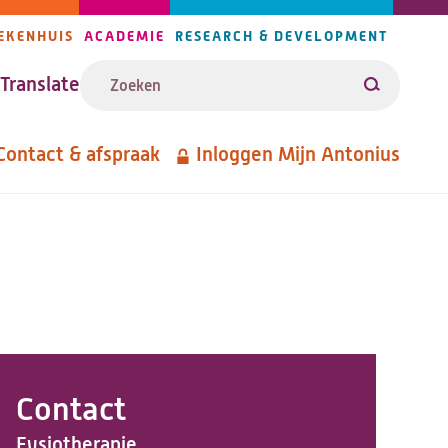
EKENHUIS
ACADEMIE
RESEARCH & DEVELOPMENT
ijlers
Zoeken
avigatie
Translate
Zoeken
Contact & afspraak
Inloggen Mijn Antonius
etanavigatie
Contact
Fysiotherapie