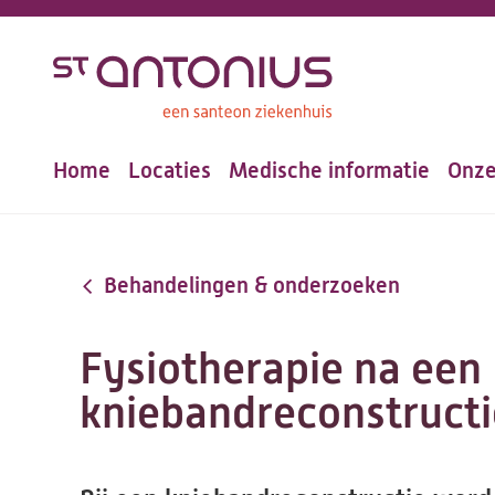
Overslaan
en
naar
de
Home
Locaties
Medische informatie
Onze
inhoud
Hoofdnavigatie
gaan
Behandelingen & onderzoeken
Fysiotherapie na een
kniebandreconstructi