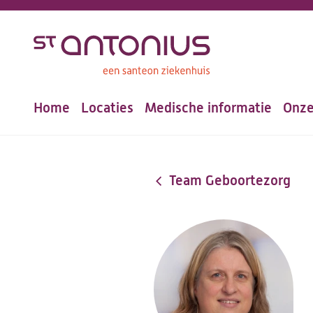
Overslaan
en
naar
de
Home
Locaties
Medische informatie
Onze
inhoud
Hoofdnavigatie
gaan
Team Geboortezorg