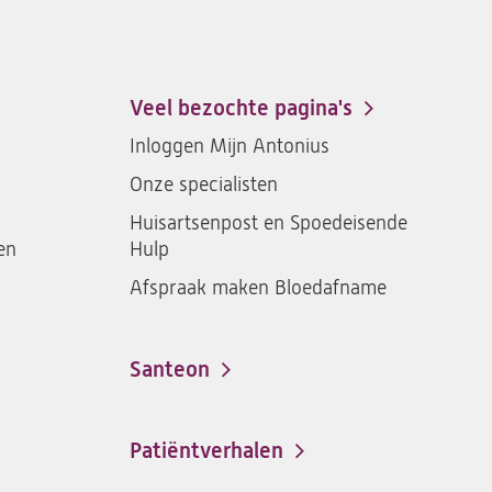
ons
St.
St.
St.
St.
Antonius
Antonius
Antonius
Antoniu
een
een
een
een
Veel bezochte pagina's
santeon
santeon
santeon
santeon
Inloggen Mijn Antonius
ziekenhuis
ziekenhuis
ziekenhuis
ziekenh
Onze specialisten
op
op
op
op
Facebook
Instagram
LinkedIn
Youtub
Huisartsenpost en Spoedeisende
en
Hulp
Afspraak maken Bloedafname
Santeon
(opent
in
een
Patiëntverhalen
nieuwe