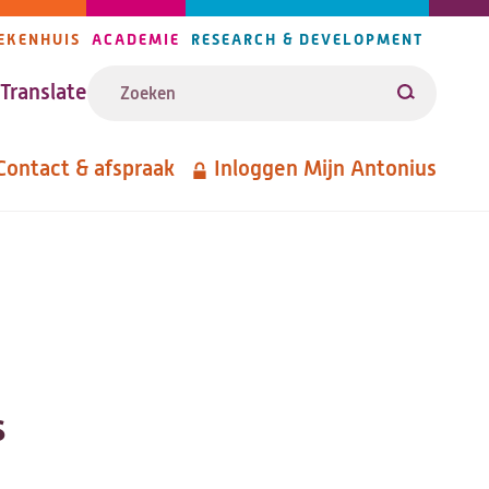
EKENHUIS
ACADEMIE
RESEARCH & DEVELOPMENT
ijlers
Zoeken
avigatie
Translate
Zoeken
Contact & afspraak
Inloggen Mijn Antonius
etanavigatie
s