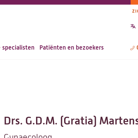
ZI
P
n
 specialisten
Patiënten en bezoekers
M
Drs. G.D.M. (Gratia) Marten
Gynaecoloog