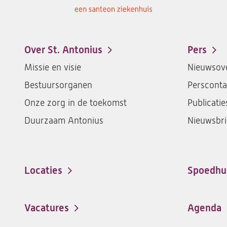
Over St. Antonius
Pers
Footer-
Missie en visie
Nieuwsove
menu
Bestuursorganen
Persconta
Onze zorg in de toekomst
Publicatie
Duurzaam Antonius
Nieuwsbri
Locaties
Spoedhu
Vacatures
Agenda
(opent