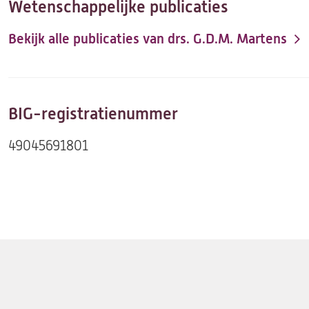
Wetenschappelijke publicaties
Bekijk alle publicaties van drs. G.D.M. Martens
(opent
in
een
nieuwe
BIG-registratienummer
tab)
49045691801