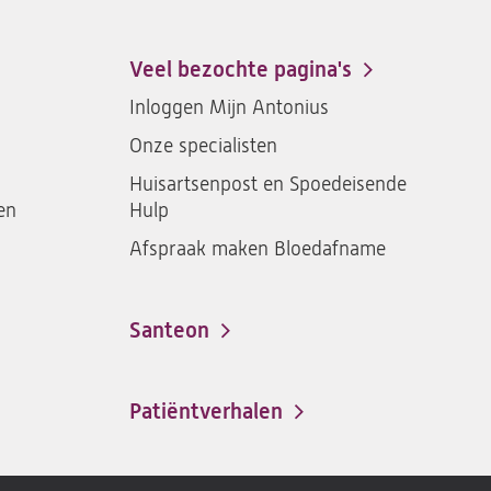
Antonius
Antonius
Antonius
Antoniu
een
een
een
een
Veel bezochte pagina's
santeon
santeon
santeon
santeon
Inloggen Mijn Antonius
ziekenhuis
ziekenhuis
ziekenhuis
ziekenh
Onze specialisten
op
op
op
op
Facebook
Instagram
LinkedIn
Youtub
Huisartsenpost en Spoedeisende
en
Hulp
Afspraak maken Bloedafname
Santeon
(opent
in
een
Patiëntverhalen
nieuwe
tab)