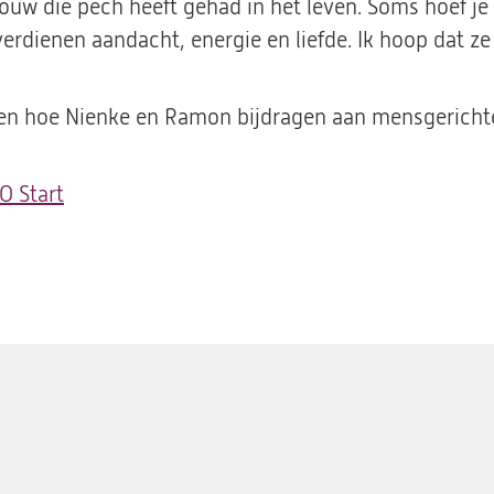
ouw die pech heeft gehad in het leven. Soms hoef je n
rdienen aandacht, energie en liefde. Ik hoop dat ze 
ien hoe Nienke en Ramon bijdragen aan mensgerichte 
O Start
(opent
in
een
nieuwe
tab)