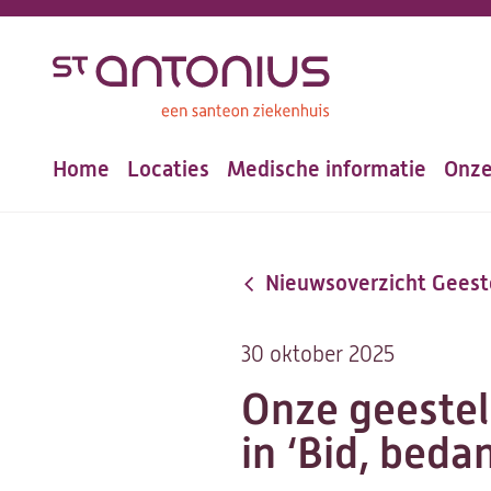
Overslaan
en
naar
de
Home
Locaties
Medische informatie
Onze
inhoud
Hoofdnavigatie
gaan
Nieuwsoverzicht Geeste
30 oktober 2025
Onze geestel
in ‘Bid, bed