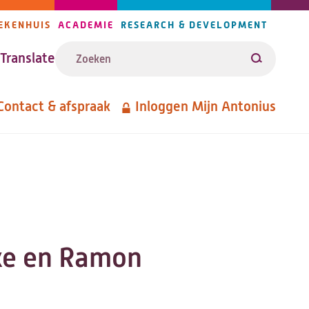
EKENHUIS
ACADEMIE
RESEARCH & DEVELOPMENT
ijlers
Zoeken
avigatie
Translate
Zoeken
Contact & afspraak
Inloggen Mijn Antonius
etanavigatie
nke en Ramon