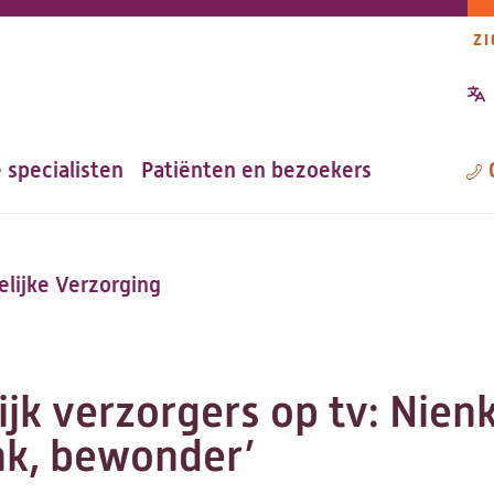
ZI
P
n
 specialisten
Patiënten en bezoekers
M
lijke Verzorging
ijk verzorgers op tv: Nie
ank, bewonder’