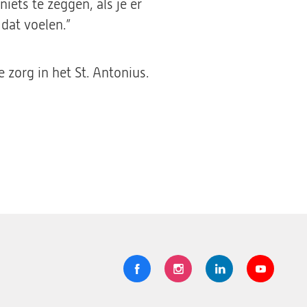
iets te zeggen, als je er
dat voelen.”
zorg in het St. Antonius.
Volg
Logo
Logo
Logo
Logo
ons
St.
St.
St.
St.