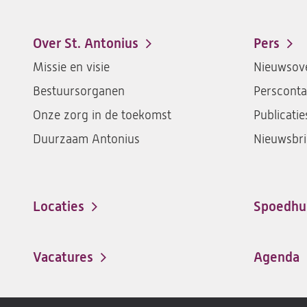
Over St. Antonius
Pers
Footer-
Missie en visie
Nieuwsove
menu
Bestuursorganen
Persconta
Onze zorg in de toekomst
Publicatie
Duurzaam Antonius
Nieuwsbri
Locaties
Spoedhu
Vacatures
Agenda
(opent
in