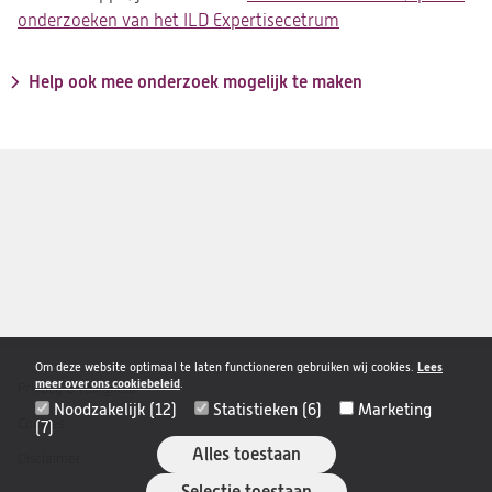
onderzoeken van het ILD Expertisecetrum
Help ook mee onderzoek mogelijk te maken
Om deze website optimaal te laten functioneren gebruiken wij cookies.
Lees
meer over ons cookiebeleid
.
Privacy & veiligheid
Disclaimer
Noodzakelijk (12)
Statistieken (6)
Marketing
navigatie
Cookies
(7)
Alles toestaan
Disclaimer
Selectie toestaan