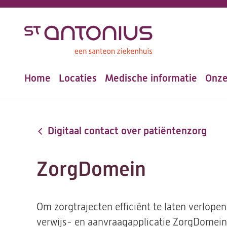
Overslaan
en
naar
de
Home
Locaties
Medische informatie
Onze
inhoud
Hoofdnavigatie
gaan
Digitaal contact over patiëntenzorg
ZorgDomein
Om zorgtrajecten efficiënt te laten verlope
verwijs- en aanvraagapplicatie ZorgDomein