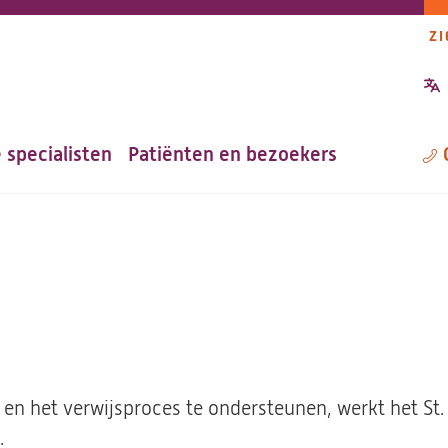
ZI
P
n
 specialisten
Patiënten en bezoekers
M
n en het verwijsproces te ondersteunen, werkt het St
.