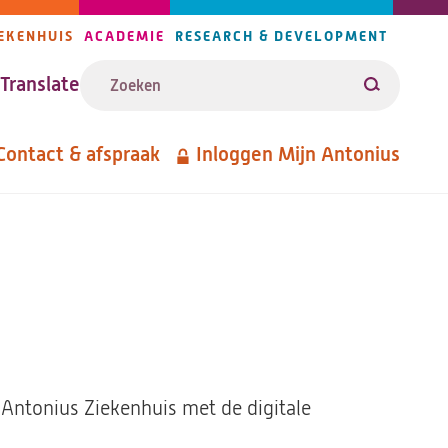
EKENHUIS
ACADEMIE
RESEARCH & DEVELOPMENT
ijlers
Zoeken
avigatie
Translate
Zoeken
Contact & afspraak
Inloggen Mijn Antonius
etanavigatie
. Antonius Ziekenhuis met de digitale