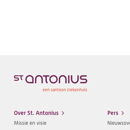
in
een
nieuw
tab)
Over St. Antonius
Pers
Footer-
Missie en visie
Nieuwsove
menu