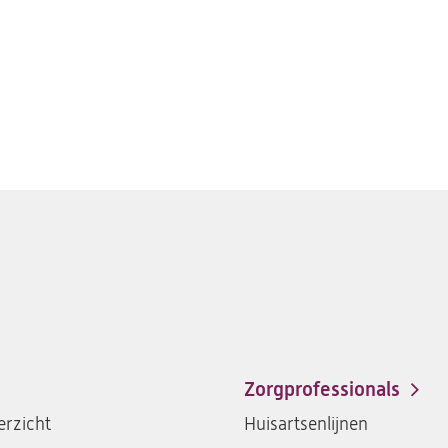
e
Zorgprofessionals
rzicht
Huisartsenlijnen