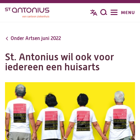
Overslaan
MENU
Zoeken
en
naar
de
Onder Artsen juni 2022
inhoud
gaan
St. Antonius wil ook voor
iedereen een huisarts