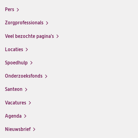
Footer-
santeon
santeon
santeon
santeon
menu
Pers
ziekenhuis
ziekenhuis
ziekenhuis
ziekenhuis
op
op
op
op
Zorgprofessionals
Facebook
Instagram
LinkedIn
Youtube
Veel bezochte pagina's
Locaties
Spoedhulp
Onderzoeksfonds
Santeon
(opent
in
Vacatures
(opent
een
in
nieuwe
Agenda
een
tab)
nieuwe
Nieuwsbrief
tab)