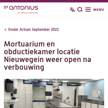
Overslaan
MENU
Zoeken
en
naar
de
Onder Artsen September 2022
inhoud
gaan
Mortuarium en
obductiekamer locatie
Nieuwegein weer open na
verbouwing