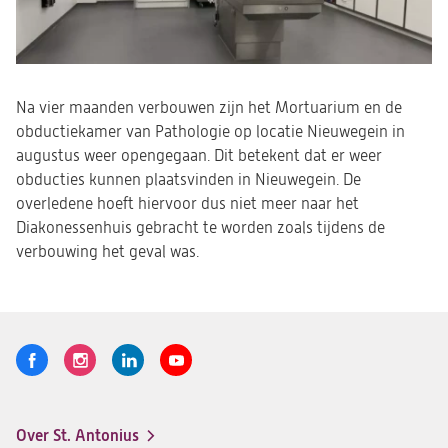
Na vier maanden verbouwen zijn het Mortuarium en de
obductiekamer van Pathologie op locatie Nieuwegein in
augustus weer opengegaan. Dit betekent dat er weer
obducties kunnen plaatsvinden in Nieuwegein. De
overledene hoeft hiervoor dus niet meer naar het
Diakonessenhuis gebracht te worden zoals tijdens de
verbouwing het geval was.
Volg
Logo
Logo
Logo
Logo
ons
St.
St.
St.
St.
Antonius
Antonius
Antonius
Antonius
Over St. Antonius
een
een
een
een