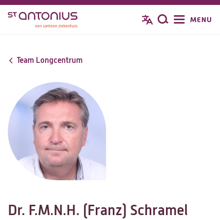
Overslaan
MENU
Zoeken
en
naar
de
Team Longcentrum
inhoud
gaan
Dr. F.M.N.H. (Franz) Schramel