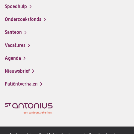
Spoedhulp
Onderzoeksfonds
Santeon
(opent
in
Vacatures
(opent
een
in
nieuwe
Agenda
een
tab)
nieuwe
Nieuwsbrief
tab)
Patiëntverhalen